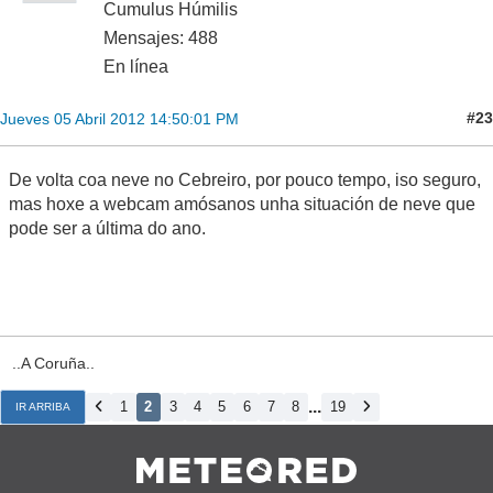
Cumulus Húmilis
Mensajes: 488
En línea
#23
Jueves 05 Abril 2012 14:50:01 PM
De volta coa neve no Cebreiro, por pouco tempo, iso seguro,
mas hoxe a webcam amósanos unha situación de neve que
pode ser a última do ano.
..A Coruña..
...
1
2
3
4
5
6
7
8
19
IR ARRIBA