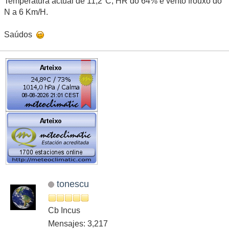
Temperatura actual de 11,2°C, HR do 64% e vento frouxo do
N a 6 Km/H.
Saúdos
tonescu
Cb Incus
Mensajes: 3,217