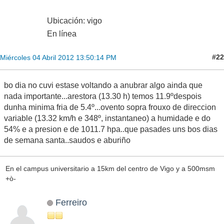
Ubicación: vigo
En línea
#22
Miércoles 04 Abril 2012 13:50:14 PM
bo dia no cuvi estase voltando a anubrar algo ainda que
nada importante...arestora (13.30 h) temos 11.9ºdespois
dunha minima fria de 5.4º...ovento sopra frouxo de direccion
variable (13.32 km/h e 348º, instantaneo) a humidade e do
54% e a presion e de 1011.7 hpa..que pasades uns bos dias
de semana santa..saudos e aburiño
En el campus universitario a 15km del centro de Vigo y a 500msm
+ò-
Ferreiro