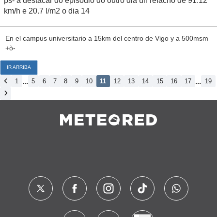
ps- a destacar do episodio do outro dia un refacho de 91.12
km/h e 20.7 l/m2 o dia 14
En el campus universitario a 15km del centro de Vigo y a 500msm
+ò-
IR ARRIBA
...
...
1
5
6
7
8
9
10
11
12
13
14
15
16
17
19