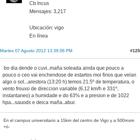
Cb Incus
Mensajes: 3,217
Ubicación: vigo
En línea
#125
Martes 07 Agosto 2012 13:39:06 PM
bo dia dende o cuvi..maña soleada ainda que pouco a
pouco o ceo vai enchendose de estartos moi finos que velan
algo o sol...arestora (13:20 h) temos 21.5º de temperatura, o
vento frouxo de direccion variable (6.12 km/h e 331º,
instantaneo) a humidade e do 63% e a presion e de 1022
hpa...sauods e deica maña..abur.
En el campus universitario a 15km del centro de Vigo y a 500msm
+ò-