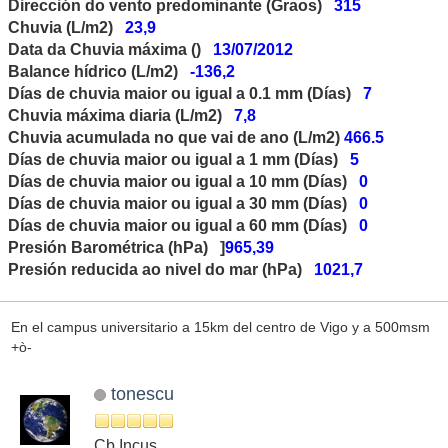
Dirección do vento predominante (Graos)
315
Chuvia (L/m2)
23,9
Data da Chuvia máxima ()
13/07/2012
Balance hídrico (L/m2)
-136,2
Días de chuvia maior ou igual a 0.1 mm (Días)
7
Chuvia máxima diaria (L/m2)
7,8
Chuvia acumulada no que vai de ano (L/m2)
466.5
Días de chuvia maior ou igual a 1 mm (Días)
5
Días de chuvia maior ou igual a 10 mm (Días)
0
Días de chuvia maior ou igual a 30 mm (Días)
0
Días de chuvia maior ou igual a 60 mm (Días)
0
Presión Barométrica (hPa) ]
965,39
Presión reducida ao nivel do mar (hPa)
1021,7
En el campus universitario a 15km del centro de Vigo y a 500msm
+ò-
tonescu
Cb Incus