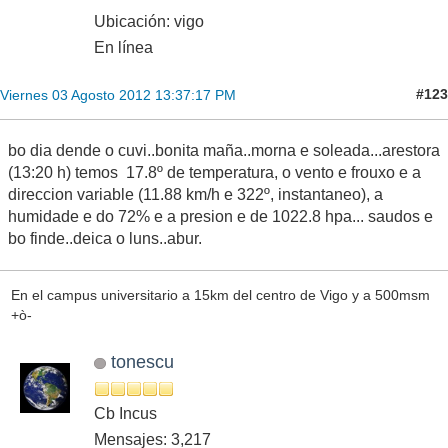
Ubicación: vigo
En línea
#123
Viernes 03 Agosto 2012 13:37:17 PM
bo dia dende o cuvi..bonita maña..morna e soleada...arestora
(13:20 h) temos 17.8º de temperatura, o vento e frouxo e a
direccion variable (11.88 km/h e 322º, instantaneo), a
humidade e do 72% e a presion e de 1022.8 hpa... saudos e
bo finde..deica o luns..abur.
En el campus universitario a 15km del centro de Vigo y a 500msm
+ò-
tonescu
Cb Incus
Mensajes: 3,217