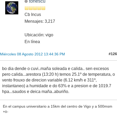
tonescu
Cb Incus
Mensajes: 3,217
Ubicación: vigo
En línea
#126
Miércoles 08 Agosto 2012 13:44:36 PM
bo dia dende o cuvi..maña soleada e calida.. sen excesos
pero calida...arestora (13:20 h) temos 25.1º de temperatura, o
vento frouxo de direcion variable (6.12 km/h e 311º,
instantaneo) a humidade e do 63% e a presion e de 1019.7
hpa...saudos e deica maña..aburiño.
En el campus universitario a 15km del centro de Vigo y a 500msm
+ò-