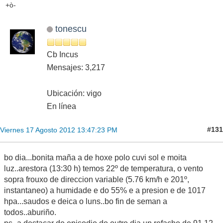
+ò-
tonescu
Cb Incus
Mensajes: 3,217
Ubicación: vigo
En línea
#131
Viernes 17 Agosto 2012 13:47:23 PM
bo dia...bonita maña a de hoxe polo cuvi sol e moita
luz..arestora (13:30 h) temos 22º de temperatura, o vento
sopra frouxo de direccion variable (5.76 km/h e 201º,
instantaneo) a humidade e do 55% e a presion e de 1017
hpa...saudos e deica o luns..bo fin de seman a
todos..aburiño.