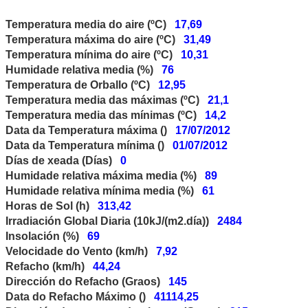
Temperatura media do aire (ºC)
17,69
Temperatura máxima do aire (ºC)
31,49
Temperatura mínima do aire (ºC)
10,31
Humidade relativa media (%)
76
Temperatura de Orballo (ºC)
12,95
Temperatura media das máximas (ºC)
21,1
Temperatura media das mínimas (ºC)
14,2
Data da Temperatura máxima ()
17/07/2012
Data da Temperatura mínima ()
01/07/2012
Días de xeada (Días)
0
Humidade relativa máxima media (%)
89
Humidade relativa mínima media (%)
61
Horas de Sol (h)
313,42
Irradiación Global Diaria (10kJ/(m2.día))
2484
Insolación (%)
69
Velocidade do Vento (km/h)
7,92
Refacho (km/h)
44,24
Dirección do Refacho (Graos)
145
Data do Refacho Máximo ()
41114,25