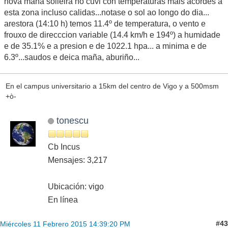
nova maña solleira no cuvi con temperaturas mais acordes a
esta zona incluso calidas...notase o sol ao longo do dia...
arestora (14:10 h) temos 11.4º de temperatura, o vento e
frouxo de direcccion variable (14.4 km/h e 194º) a humidade
e de 35.1% e a presion e de 1022.1 hpa... a minima e de
6.3º...saudos e deica maña, aburiño...
En el campus universitario a 15km del centro de Vigo y a 500msm
+ò-
tonescu
Cb Incus
Mensajes: 3,217
Ubicación: vigo
En línea
#43
Miércoles 11 Febrero 2015 14:39:20 PM