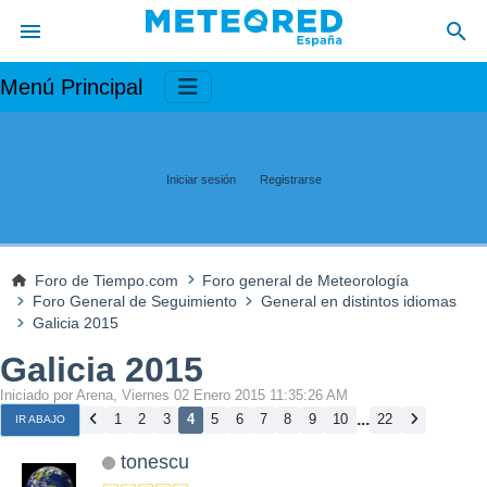
Menú Principal
Iniciar sesión
Registrarse
Foro de Tiempo.com
Foro general de Meteorología
Foro General de Seguimiento
General en distintos idiomas
Galicia 2015
Galicia 2015
Iniciado por Arena, Viernes 02 Enero 2015 11:35:26 AM
...
1
2
3
4
5
6
7
8
9
10
22
IR ABAJO
tonescu