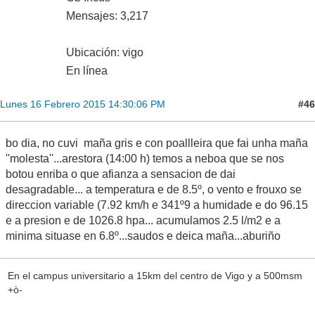
Mensajes: 3,217
Ubicación: vigo
En línea
#46
Lunes 16 Febrero 2015 14:30:06 PM
bo dia, no cuvi maña gris e con poallleira que fai unha maña
''molesta''...arestora (14:00 h) temos a neboa que se nos
botou enriba o que afianza a sensacion de dai
desagradable... a temperatura e de 8.5º, o vento e frouxo se
direccion variable (7.92 km/h e 341º9 a humidade e do 96.15
e a presion e de 1026.8 hpa... acumulamos 2.5 l/m2 e a
minima situase en 6.8º...saudos e deica maña...aburiño
En el campus universitario a 15km del centro de Vigo y a 500msm
+ò-