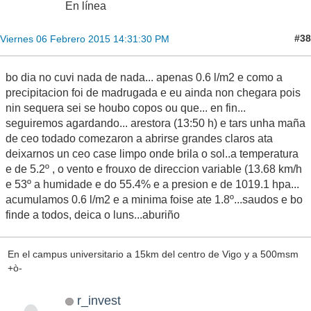
En línea
#38
Viernes 06 Febrero 2015 14:31:30 PM
bo dia no cuvi nada de nada... apenas 0.6 l/m2 e como a
precipitacion foi de madrugada e eu ainda non chegara pois
nin sequera sei se houbo copos ou que... en fin...
seguiremos agardando... arestora (13:50 h) e tars unha maña
de ceo todado comezaron a abrirse grandes claros ata
deixarnos un ceo case limpo onde brila o sol..a temperatura
e de 5.2º , o vento e frouxo de direccion variable (13.68 km/h
e 53º a humidade e do 55.4% e a presion e de 1019.1 hpa...
acumulamos 0.6 l/m2 e a minima foise ate 1.8º...saudos e bo
finde a todos, deica o luns...aburiño
En el campus universitario a 15km del centro de Vigo y a 500msm
+ò-
r_invest