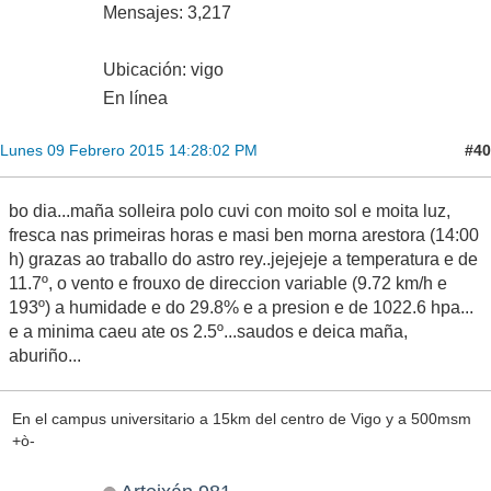
Mensajes: 3,217
Ubicación: vigo
En línea
#40
Lunes 09 Febrero 2015 14:28:02 PM
bo dia...maña solleira polo cuvi con moito sol e moita luz,
fresca nas primeiras horas e masi ben morna arestora (14:00
h) grazas ao traballo do astro rey..jejejeje a temperatura e de
11.7º, o vento e frouxo de direccion variable (9.72 km/h e
193º) a humidade e do 29.8% e a presion e de 1022.6 hpa...
e a minima caeu ate os 2.5º...saudos e deica maña,
aburiño...
En el campus universitario a 15km del centro de Vigo y a 500msm
+ò-