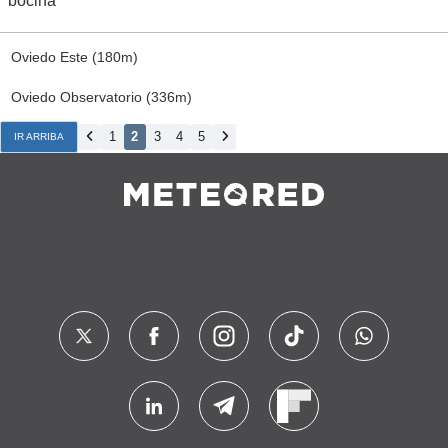
bocina
Oviedo Este (180m)
Oviedo Observatorio (336m)
1
2
3
4
5
IR ARRIBA