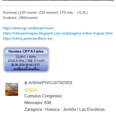
Ourense (120 msnm- 210 msnm// 170 mts....I.G.N.)
Costoira (360msnm)
https://www.ign.es/iberpix/visor/
https://climaenmapas.blogspot.com.es/p/pagina-indice-mapas.html
https://clima.javiersevillano.es/
AritmePrim19792003
Cumulus Congestus
Mensajes: 636
Zaragoza - Huesca - Jumilla / Las Encebras.