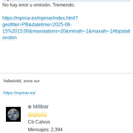
No hay error u omisión. Tremendo.
https://mpinar.es/mpinar/index.html?
geofilter=PB&datetime=2025-08-
15%2015:00&maxstations=20&minalt=-1&maxalt=-1#topstati
onsbm
Valladolid, zona sur
https://mpinar.es/
Milibar
Cb Calvus
Mensajes: 2,394