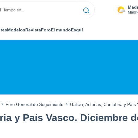
Madr
Madri
ites
Modelos
Revista
Foro
El mundo
Esquí
Foro General de Seguimiento
Galicia, Asturias, Cantabria y Paí
bria y País Vasco. Diciembre d