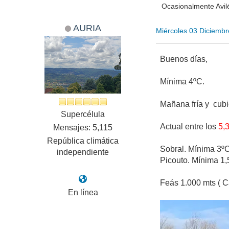
Ocasionalmente Avilé
AURIA
Miércoles 03 Diciemb
Buenos días,
Mínima 4ºC.
Mañana fría y cubie
Supercélula
Actual entre los
5,
Mensajes: 5,115
República climática
Sobral. Mínima 3ºC 
independiente
Picouto. Mínima 1,
Feás 1.000 mts ( C
En línea