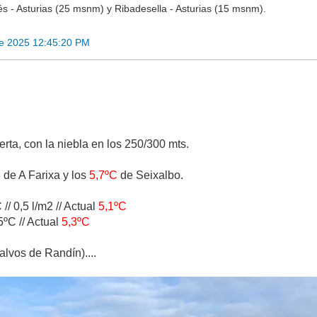
s - Asturias (25 msnm) y Ribadesella - Asturias (15 msnm).
re 2025 12:45:20 PM
rta, con la niebla en los 250/300 mts.
3
de A Farixa y los
5,7ºC
de Seixalbo.
// 0,5 l/m2 // Actual
5,1ºC
5ºC // Actual
5,3ºC
alvos de Randín)....