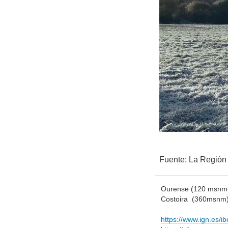
Fuente: La Región
Ourense (120 msnm- 
Costoira (360msnm
https://www.ign.es/ibe