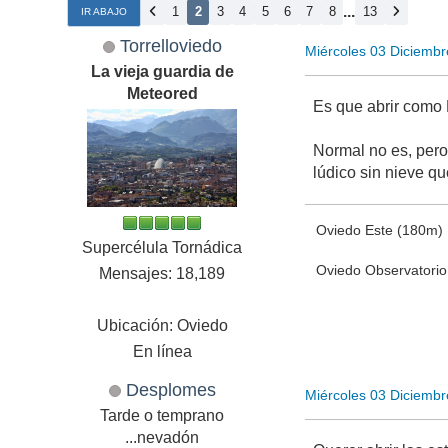
...
1
2
3
4
5
6
7
8
13
IR ABAJO
Torrelloviedo
Miércoles 03 Diciemb
La vieja guardia de
Meteored
Es que abrir como
Normal no es, pero
lúdico sin nieve q
Oviedo Este (180m)
Supercélula Tornádica
Oviedo Observatori
Mensajes: 18,189
Ubicación: Oviedo
En línea
Desplomes
Miércoles 03 Diciemb
Tarde o temprano
...nevadón