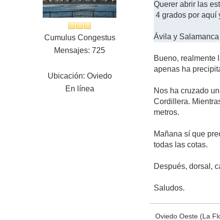
Querer abrir las e
4 grados por aquí y
Ávila y Salamanca
Cumulus Congestus
Mensajes: 725
Bueno, realmente l
apenas ha precipit
Ubicación: Oviedo
En línea
Nos ha cruzado una
Cordillera. Mientr
metros.
Mañana sí que prec
todas las cotas.
Después, dorsal, ca
Saludos.
Oviedo Oeste (La Flo