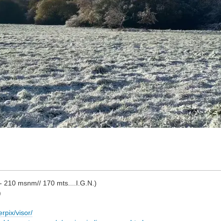
210 msnm// 170 mts....I.G.N.)
)
rpix/visor/