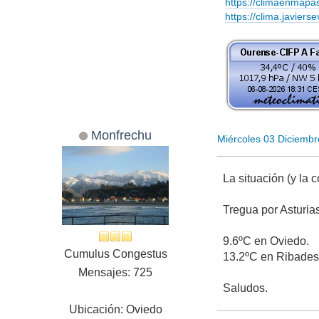
https://climaenmapa
https://clima.javierse
Monfrechu
Miércoles 03 Diciemb
La situación (y la 
Tregua por Asturia
9.6ºC en Oviedo.
Cumulus Congestus
13.2ºC en Ribades
Mensajes: 725
Saludos.
Ubicación: Oviedo