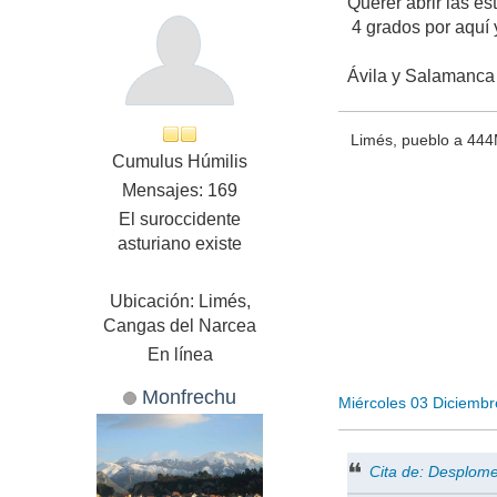
Querer abrir las e
4 grados por aquí y
Ávila y Salamanca
Limés, pueblo a 444
Cumulus Húmilis
Mensajes: 169
El suroccidente
asturiano existe
Ubicación: Limés,
Cangas del Narcea
En línea
Monfrechu
Miércoles 03 Diciemb
Cita de: Desplom