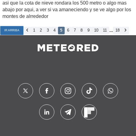
asi que la cota de nieve rondara los 500 metro o algo mas
abajo por aqui, a ver si va amaneciendo y se ve algo por los
montes de alrrededor
...
1
2
3
4
5
6
7
8
9
10
11
18
IR ARRIBA