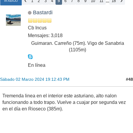
...
1
2
3
4
5
6
7
8
9
10
11
18
IR ABAJO
Bastardi
Cb Incus
Mensajes: 3,018
Guimaran. Carreño (75m). Vigo de Sanabria
(1105m)
En línea
#48
Sábado 02 Marzo 2024 19:12:43 PM
Tremenda linea en el interior este asturiano, alto nalon
funcionando a todo trapo. Vuelve a cuajar por segunda vez
en el día en Rioseco (385m).