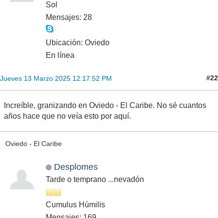
es la primera granizada del invierno en la capital, a 13 de
marzo
)
La mínima fue de 7.6ºC.
Oviedo Oeste (La Florida) - Asturias (220 msnm).
Ocasionalmente Avilés - Asturias (25 msnm) y Ribadesella - Asturia
s (15 msnm).
joseovi2
Sol
Mensajes: 28
Ubicación: Oviedo
En línea
#22
Jueves 13 Marzo 2025 12:17:52 PM