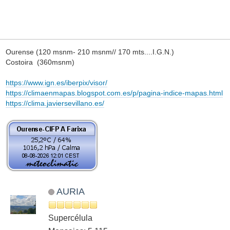
Ourense (120 msnm- 210 msnm// 170 mts....I.G.N.)
Costoira (360msnm)
https://www.ign.es/iberpix/visor/
https://climaenmapas.blogspot.com.es/p/pagina-indice-mapas.html