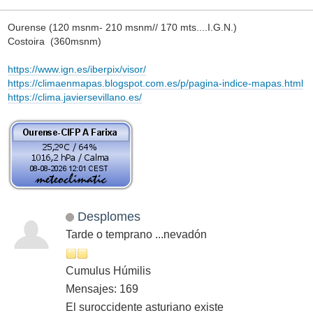
Buenas,
Mínima 4/4,5ºC. Máxima 16/16,5ºC
Niebla levantando a media mañana. Nubes y claros de
tarde. Cuatro gotas hace un rato.
Actual,
12,3ºC
, 71%HR, muy nuboso.
Picouto 2/16ºC // Actual
11,1ºC
Monterrei Sur 1/15ºC // Actual
10,7ºC
Ourense (120 msnm- 210 msnm// 170 mts....I.G.N.)
Costoira (360msnm)
https://www.ign.es/iberpix/visor/
https://climaenmapas.blogspot.com.es/p/pagina-indice-mapas.html
https://clima.javiersevillano.es/