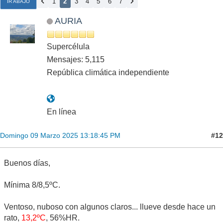
1
2
3
4
5
6
7
IR ABAJO
AURIA
Supercélula
Mensajes: 5,115
República climática independiente
En línea
#12
Domingo 09 Marzo 2025 13:18:45 PM
Buenos días,
Mínima 8/8,5ºC.
Ventoso, nuboso con algunos claros... llueve desde hace un
rato,
13,2ºC
, 56%HR.