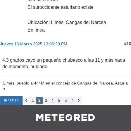
Increíble, granizando en Oviedo - El Caribe. No sé cuantos
años hace que no veía esto por aquí.
Oviedo - El Caribe
Desplomes
Tarde o temprano ...nevadón
Cumulus Húmilis
Mensajes: 169
El suroccidente asturiano existe
Ubicación: Limés, Cangas del Narcea
En línea
#23
Jueves 13 Marzo 2025 13:06:20 PM