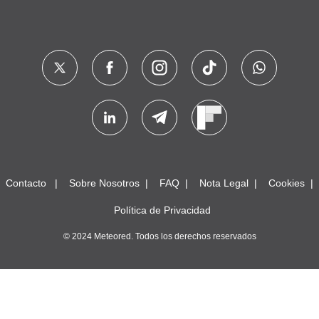
4,3 grados cayó un pequeño chubasco a las 11 y más nada
de momento, nublado
Limés, pueblo a 444M en el concejo de Cangas del Narcea, Asturia
s
1
2
3
4
5
6
7
IR ARRIBA