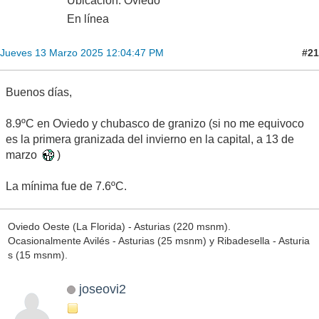
algo , pero lo veo complicado
Limés, pueblo a 444M en el concejo de Cangas del Narcea, Asturia
s
Monfrechu
Cumulus Congestus
Mensajes: 725
Ubicación: Oviedo
En línea
#21
Jueves 13 Marzo 2025 12:04:47 PM
Buenos días,
8.9ºC en Oviedo y chubasco de granizo (si no me equivoco