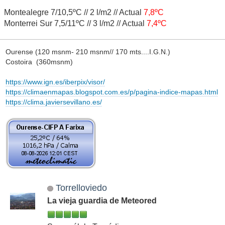
Montealegre 7/10,5ºC // 2 l/m2 // Actual
7,8ºC
Monterrei Sur 7,5/11ºC // 3 l/m2 // Actual
7,4ºC
Ourense (120 msnm- 210 msnm// 170 mts....I.G.N.)
Costoira (360msnm)
https://www.ign.es/iberpix/visor/
https://climaenmapas.blogspot.com.es/p/pagina-indice-mapas.html
https://clima.javiersevillano.es/
Torrelloviedo
La vieja guardia de Meteored