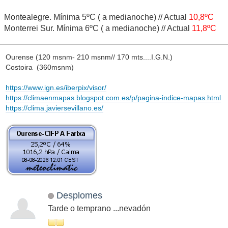
Montealegre. Mínima 5ºC ( a medianoche) // Actual
10,8ºC
Monterrei Sur. Mínima 6ºC ( a medianoche) // Actual
11,8ºC
Ourense (120 msnm- 210 msnm// 170 mts....I.G.N.)
Costoira (360msnm)
https://www.ign.es/iberpix/visor/
https://climaenmapas.blogspot.com.es/p/pagina-indice-mapas.html
https://clima.javiersevillano.es/
Desplomes
Tarde o temprano ...nevadón