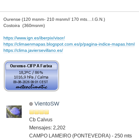
Ourense (120 msnm- 210 msnm// 170 mts....I.G.N.)
Costoira (360msnm)
https://www.ign.es/iberpix/visor/
https://climaenmapas.blogspot.com.es/p/pagina-indice-mapas.html
https://clima.javiersevillano.es/
VientoSW
Cb Calvus
Mensajes: 2,202
CAMPO LAMEIRO (PONTEVEDRA) - 250 mts