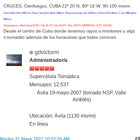
CRUCES, Cienfuegos, CUBA 22º 20`N; 80º 16`W; 90-100 msnm
Lluvia Med. Hist 1456 mm Temp. Seca(nov-abril) 288mm Temp Lluv.(may-oct) 1200mm, Record Hist diario: 1 Jun 1988 aprox
500mm
Temperaturas Med. anual 25.3ºC Feb. 20.7ºC Julio 28.2ºC Max. 36.2ºC 02/05/09 Min. 6.2ºC 15/12/10
Desde el centro de Cuba donde tenemos rayos a montones y algú
n tornadito además de los huracanes que todos conocen.
gdvictorm
Administrador/a
Supercélula Tornádica
Mensajes: 12,537
Ávila 19-mayo-2007 (tornado NSP, Valle
Amblés)
Ubicación: Ávila (1130 msnm)
En línea
#3
Martes 31 Mayo 2022 10:52:55 AM