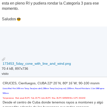
esta en pleno RI y pudiera rondar la Categoría 3 para ese
momento.
Saludos
173453_5day_cone_with_line_and_wind.png
70.4 kB, 897x736
visto
CRUCES, Cienfuegos, CUBA 22º 20`N; 80º 16`W; 90-100 msnm
Lluvia Med. Hist 1456 mm Temp. Seca(nov-abril) 288mm Temp Lluv.(may-oct) 1200mm, Record Hist diario: 1 Jun 1988 aprox
500mm
Temperaturas Med. anual 25.3ºC Feb. 20.7ºC Julio 28.2ºC Max. 36.2ºC 02/05/09 Min. 6.2ºC 15/12/10
Desde el centro de Cuba donde tenemos rayos a montones y algú
n tornadito además de los huracanes que todos conocen.