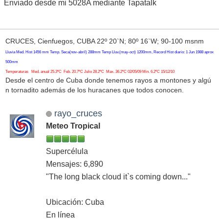
Enviado desde mi 5028A mediante Tapatalk
CRUCES, Cienfuegos, CUBA 22º 20`N; 80º 16`W; 90-100 msnm
Lluvia Med. Hist 1456 mm Temp. Seca(nov-abril) 288mm Temp Lluv.(may-oct) 1200mm, Record Hist diario: 1 Jun 1988 aprox
500mm
Temperaturas Med. anual 25.3ºC Feb. 20.7ºC Julio 28.2ºC Max. 36.2ºC 02/05/09 Min. 6.2ºC 15/12/10
Desde el centro de Cuba donde tenemos rayos a montones y algú
n tornadito además de los huracanes que todos conocen.
rayo_cruces
Meteo Tropical
Supercélula
Mensajes: 6,890
"The long black cloud it`s coming down..."
Ubicación: Cuba
En línea