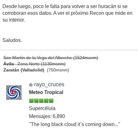
Desde luego, poco le falta para volver a ser huracán si se
corroboran esos datos. A ver el próximo Recon que mide en
su interior.
Saludos.
San Martín de la Vega del Alberche (1524msnm)
Ávila
. Zona Norte (1130msnm)
Zaratán (Valladolid)
(750msnm)
rayo_cruces
Meteo Tropical
Supercélula
Mensajes: 6,890
"The long black cloud it`s coming down..."