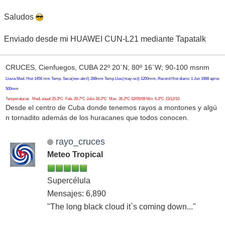
Saludos
Enviado desde mi HUAWEI CUN-L21 mediante Tapatalk
CRUCES, Cienfuegos, CUBA 22º 20`N; 80º 16`W; 90-100 msnm
Lluvia Med. Hist 1456 mm Temp. Seca(nov-abril) 288mm Temp Lluv.(may-oct) 1200mm, Record Hist diario: 1 Jun 1988 aprox
500mm
Temperaturas Med. anual 25.3ºC Feb. 20.7ºC Julio 28.2ºC Max. 36.2ºC 02/05/09 Min. 6.2ºC 15/12/10
Desde el centro de Cuba donde tenemos rayos a montones y algú
n tornadito además de los huracanes que todos conocen.
rayo_cruces
Meteo Tropical
Supercélula
Mensajes: 6,890
"The long black cloud it`s coming down..."