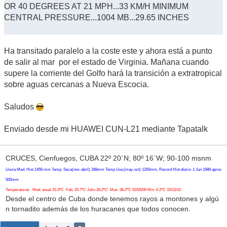
OR 40 DEGREES AT 21 MPH...33 KM/H MINIMUM
CENTRAL PRESSURE...1004 MB...29.65 INCHES
Ha transitado paralelo a la coste este y ahora está a punto
de salir al mar por el estado de Virginia. Mañana cuando
supere la corriente del Golfo hará la transición a extratropical
sobre aguas cercanas a Nueva Escocia.
Saludos
Enviado desde mi HUAWEI CUN-L21 mediante Tapatalk
CRUCES, Cienfuegos, CUBA 22º 20`N; 80º 16`W; 90-100 msnm
Lluvia Med. Hist 1456 mm Temp. Seca(nov-abril) 288mm Temp Lluv.(may-oct) 1200mm, Record Hist diario: 1 Jun 1988 aprox
500mm
Temperaturas Med. anual 25.3ºC Feb. 20.7ºC Julio 28.2ºC Max. 36.2ºC 02/05/09 Min. 6.2ºC 15/12/10
Desde el centro de Cuba donde tenemos rayos a montones y algú
n tornadito además de los huracanes que todos conocen.