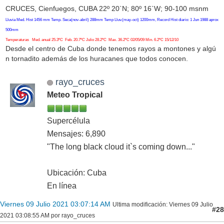
CRUCES, Cienfuegos, CUBA 22º 20`N; 80º 16`W; 90-100 msnm
Lluvia Med. Hist 1456 mm Temp. Seca(nov-abril) 288mm Temp Lluv.(may-oct) 1200mm, Record Hist diario: 1 Jun 1988 aprox
500mm
Temperaturas Med. anual 25.3ºC Feb. 20.7ºC Julio 28.2ºC Max. 36.2ºC 02/05/09 Min. 6.2ºC 15/12/10
Desde el centro de Cuba donde tenemos rayos a montones y algú
n tornadito además de los huracanes que todos conocen.
rayo_cruces
Meteo Tropical
Supercélula
Mensajes: 6,890
"The long black cloud it`s coming down..."
Ubicación: Cuba
En línea
Viernes 09 Julio 2021 03:07:14 AM
Ultima modificación
: Viernes 09 Julio
#28
2021 03:08:55 AM por rayo_cruces