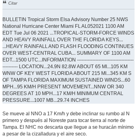
Citar
BULLETIN Tropical Storm Elsa Advisory Number 25 NWS
National Hurricane Center Miami FL AL052021 1100 AM
EDT Tue Jul 06 2021 ...TROPICAL-STORM-FORCE WINDS
AND HEAVY RAINFALL OVER THE FLORIDA KEYS...
...HEAVY RAINFALL AND FLASH FLOODING CONTINUES
OVER WEST-CENTRAL CUBA... SUMMARY OF 1100 AM
EDT...1500 UTC...INFORMATION -------------------------------------
---------- LOCATION...24.9N 82.8W ABOUT 65 MI...105 KM
WNW OF KEY WEST FLORIDA ABOUT 215 MI...345 KM S
OF TAMPA FLORIDA MAXIMUM SUSTAINED WINDS...60
MPH...95 KM/H PRESENT MOVEMENT...NNW OR 340
DEGREES AT 10 MPH...17 KM/H MINIMUM CENTRAL
PRESSURE...1007 MB...29.74 INCHES
Se mueve al NNO a 17 Km/h y debe inclinar su rumbo al N
primero y después al Noreste para tocar tierra al norte de
Tampa. El NHC no descarta que llegue a se huracán mínimo
a pesar de la cizalladura y el aire seco.