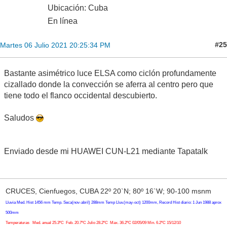
Ubicación: Cuba
En línea
#25
Martes 06 Julio 2021 20:25:34 PM
Bastante asimétrico luce ELSA como ciclón profundamente
cizallado donde la convección se aferra al centro pero que
tiene todo el flanco occidental descubierto.
Saludos
Enviado desde mi HUAWEI CUN-L21 mediante Tapatalk
CRUCES, Cienfuegos, CUBA 22º 20`N; 80º 16`W; 90-100 msnm
Lluvia Med. Hist 1456 mm Temp. Seca(nov-abril) 288mm Temp Lluv.(may-oct) 1200mm, Record Hist diario: 1 Jun 1988 aprox
500mm
Temperaturas Med. anual 25.3ºC Feb. 20.7ºC Julio 28.2ºC Max. 36.2ºC 02/05/09 Min. 6.2ºC 15/12/10