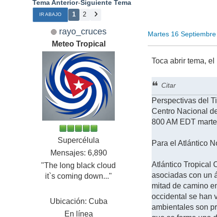
Tema Anterior
-
Siguiente Tema
1
2
IR ABAJO
rayo_cruces
Martes 16 Septiembre
Meteo Tropical
Toca abrir tema, 
Citar
Perspectivas del T
Centro Nacional d
800 AM EDT martes
Supercélula
Para el Atlántico N
Mensajes: 6,890
Atlántico Tropical 
"The long black cloud
asociadas con un á
it`s coming down..."
mitad de camino ent
occidental se han 
Ubicación: Cuba
ambientales son pr
En línea