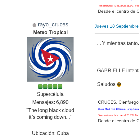
Temperaturas Med. anual 25.3ºC Feb. 
Desde el centro de 
rayo_cruces
Jueves 18 Septiembre
Meteo Tropical
... Y mientras tanto..
GABRIELLE intenta 
Saludos
Supercélula
CRUCES, Cienfuegos
Mensajes: 6,890
Lluvia Med. Hist 1456 mm Temp. Seca
"The long black cloud
Temperaturas Med. anual 25.3ºC Feb. 
it`s coming down..."
Desde el centro de 
Ubicación: Cuba