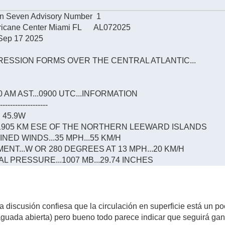
on Seven Advisory Number 1
ricane Center Miami FL AL072025
Sep 17 2025
PRESSION FORMS OVER THE CENTRAL ATLANTIC...
AM AST...0900 UTC...INFORMATION
--------------------
N 45.9W
..1905 KM ESE OF THE NORTHERN LEEWARD ISLANDS
ED WINDS...35 MPH...55 KM/H
NT...W OR 280 DEGREES AT 13 MPH...20 KM/H
 PRESSURE...1007 MB...29.74 INCHES
a discusión confiesa que la circulación en superficie está un 
guada abierta) pero bueno todo parece indicar que seguirá ga