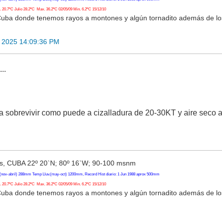
20.7ºC Julio 28.2ºC Max. 36.2ºC 02/05/09 Min. 6.2ºC 15/12/10
Cuba donde tenemos rayos a montones y algún tornadito además de l
 2025 14:09:36 PM
..
sobrevivir como puede a cizalladura de 20-30KT y aire seco a 
, CUBA 22º 20`N; 80º 16`W; 90-100 msnm
(nov-abril) 288mm Temp Lluv.(may-oct) 1200mm, Record Hist diario: 1 Jun 1988 aprox 500mm
20.7ºC Julio 28.2ºC Max. 36.2ºC 02/05/09 Min. 6.2ºC 15/12/10
Cuba donde tenemos rayos a montones y algún tornadito además de l