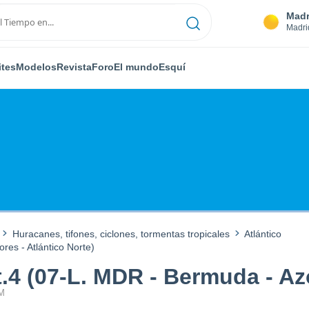
Madr
Madri
ites
Modelos
Revista
Foro
El mundo
Esquí
Huracanes, tifones, ciclones, tormentas tropicales
Atlántico
es - Atlántico Norte)
 (07-L. MDR - Bermuda - Azor
PM