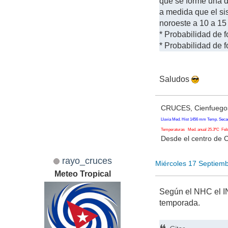
que se forme una d
a medida que el si
noroeste a 10 a 15 
* Probabilidad de f
* Probabilidad de f
Saludos
CRUCES, Cienfuegos
Lluvia Med. Hist 1456 mm Temp. Seca
Temperaturas Med. anual 25.3ºC Feb. 
Desde el centro de 
rayo_cruces
Miércoles 17 Septiem
Meteo Tropical
Según el NHC el IN
temporada.