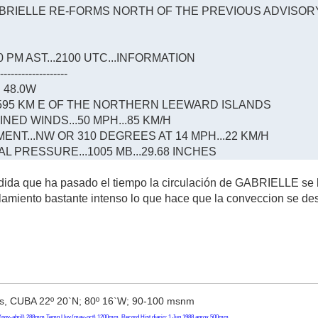
ABRIELLE RE-FORMS NORTH OF THE PREVIOUS ADVISOR
PM AST...2100 UTC...INFORMATION
--------------------
N 48.0W
.1595 KM E OF THE NORTHERN LEEWARD ISLANDS
ED WINDS...50 MPH...85 KM/H
NT...NW OR 310 DEGREES AT 14 MPH...22 KM/H
L PRESSURE...1005 MB...29.68 INCHES
dida que ha pasado el tiempo la circulación de GABRIELLE se h
llamiento bastante intenso lo que hace que la conveccion se des
, CUBA 22º 20`N; 80º 16`W; 90-100 msnm
(nov-abril) 288mm Temp Lluv.(may-oct) 1200mm, Record Hist diario: 1 Jun 1988 aprox 500mm