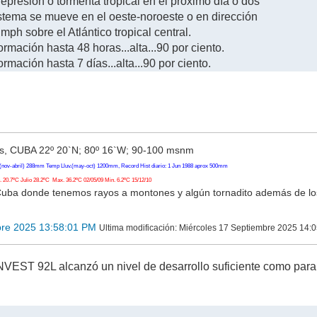
epresión o tormenta tropical en el próximo día o dos
stema se mueve en el oeste-noroeste o en dirección
mph sobre el Atlántico tropical central.
ormación hasta 48 horas...alta...90 por ciento.
ormación hasta 7 días...alta...90 por ciento.
, CUBA 22º 20`N; 80º 16`W; 90-100 msnm
(nov-abril) 288mm Temp Lluv.(may-oct) 1200mm, Record Hist diario: 1 Jun 1988 aprox 500mm
20.7ºC Julio 28.2ºC Max. 36.2ºC 02/05/09 Min. 6.2ºC 15/12/10
Cuba donde tenemos rayos a montones y algún tornadito además de l
bre 2025 13:58:01 PM
Ultima modificación
: Miércoles 17 Septiembre 2025 14:
VEST 92L alcanzó un nivel de desarrollo suficiente como para co