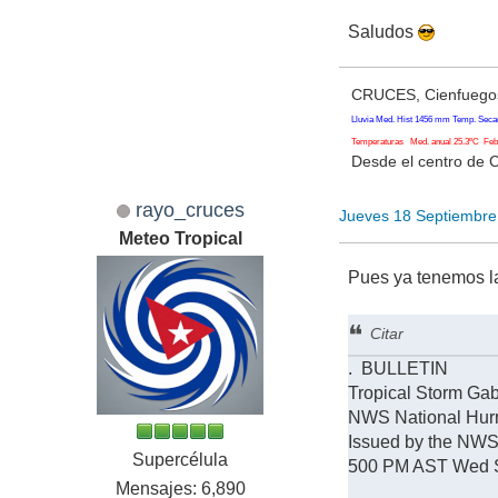
Saludos
CRUCES, Cienfuegos
Lluvia Med. Hist 1456 mm Temp. Seca
Temperaturas Med. anual 25.3ºC Feb. 
Desde el centro de 
rayo_cruces
Jueves 18 Septiembre
Meteo Tropical
Pues ya tenemos l
Citar
. BULLETIN
Tropical Storm Ga
NWS National Hu
Issued by the NWS
Supercélula
500 PM AST Wed 
Mensajes: 6,890