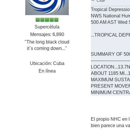
Citar
Tropical Depressi
NWS National Hur
500 AM AST Wed 
Supercélula
Mensajes: 6,890
...TROPICAL DE
"The long black cloud
it`s coming down..."
SUMMARY OF 500 
--------------------------
Ubicación: Cuba
LOCATION...13.7
En línea
ABOUT 1185 MI.
MAXIMUM SUSTAIN
PRESENT MOVEME
MINIMUM CENTRAL
El propio NHC en l
bien parece una va