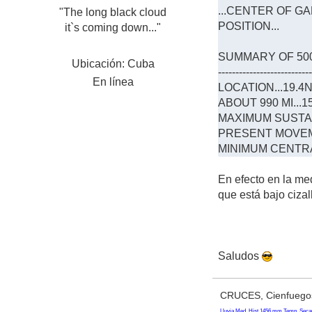
...CENTER OF G
"The long black cloud
POSITION...
it`s coming down..."
SUMMARY OF 500 
Ubicación: Cuba
--------------------------
En línea
LOCATION...19.4
ABOUT 990 MI..
MAXIMUM SUSTAIN
PRESENT MOVEME
MINIMUM CENTRA
En efecto en la me
que está bajo ciza
Saludos
CRUCES, Cienfuegos
Lluvia Med. Hist 1456 mm Temp. Seca