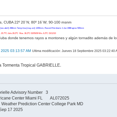
, CUBA 22º 20`N; 80º 16`W; 90-100 msnm
(nov-abril) 288mm Temp Lluv.(may-oct) 1200mm, Record Hist diario: 1 Jun 1988 aprox 500mm
20.7ºC Julio 28.2ºC Max. 36.2ºC 02/05/09 Min. 6.2ºC 15/12/10
Cuba donde tenemos rayos a montones y algún tornadito además de l
 2025 03:13:57 AM
Ultima modificación
: Jueves 18 Septiembre 2025 03:22:40 
a Tormenta Tropical GABRIELLE.
brielle Advisory Number 3
rricane Center Miami FL AL072025
 Weather Prediction Center College Park MD
Sep 17 2025