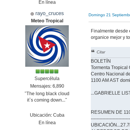
En línea
rayo_cruces
Domingo 21 Septiemb
Meteo Tropical
Finalmente desde e
organice mejor y t
Citar
BOLETÍN
Tormenta Tropical
Centro Nacional 
Supercélula
1100 AM AST domi
Mensajes: 6,890
...GABRIELLE L
"The long black cloud
it`s coming down..."
RESUMEN DE 1100
Ubicación: Cuba
--------------------------
En línea
UBICACIÓN...27.