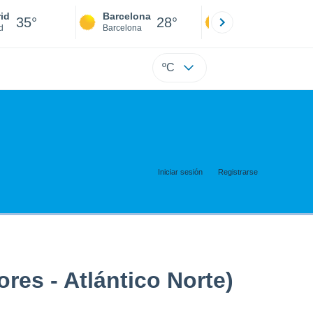
id
Barcelona
Sevilla
35°
28°
36°
d
Barcelona
Sevilla
ºC
Iniciar sesión
Registrarse
es - Atlántico Norte)