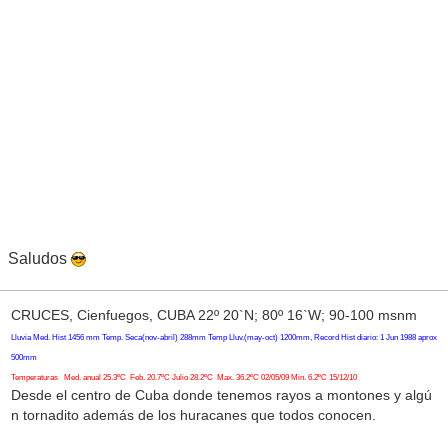
Saludos
CRUCES, Cienfuegos, CUBA 22º 20`N; 80º 16`W; 90-100 msnm
Lluvia Med. Hist 1456 mm Temp. Seca(nov-abril) 288mm Temp Lluv.(may-oct) 1200mm, Record Hist diario: 1 Jun 1988 aprox
500mm
Temperaturas Med. anual 25.3ºC Feb. 20.7ºC Julio 28.2ºC Max. 36.2ºC 02/05/09 Min. 6.2ºC 15/12/10
Desde el centro de Cuba donde tenemos rayos a montones y algú
n tornadito además de los huracanes que todos conocen.