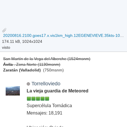
20200816.2100.goes17.x.vis1km_high.12EGENEVIEVE.35kts-1004mb-119N-984W.100pc.jpg
174.11 kB, 1024x1024
visto
San Martín de la Vega del Alberche (1524msnm)
Ávila
. Zona Norte (1130msnm)
Zaratán (Valladolid)
(750msnm)
Torrelloviedo
La vieja guardia de Meteored
Supercélula Tornádica
Mensajes: 18,191