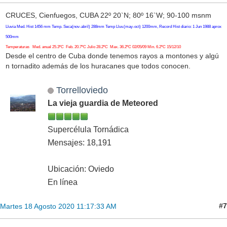
CRUCES, Cienfuegos, CUBA 22º 20`N; 80º 16`W; 90-100 msnm
Lluvia Med. Hist 1456 mm Temp. Seca(nov-abril) 288mm Temp Lluv.(may-oct) 1200mm, Record Hist diario: 1 Jun 1988 aprox
500mm
Temperaturas Med. anual 25.3ºC Feb. 20.7ºC Julio 28.2ºC Max. 36.2ºC 02/05/09 Min. 6.2ºC 15/12/10
Desde el centro de Cuba donde tenemos rayos a montones y algú
n tornadito además de los huracanes que todos conocen.
Torrelloviedo
La vieja guardia de Meteored
Supercélula Tornádica
Mensajes: 18,191
Ubicación: Oviedo
En línea
#7
Martes 18 Agosto 2020 11:17:33 AM