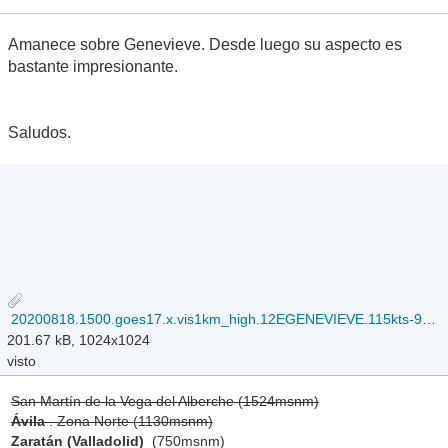
Amanece sobre Genevieve. Desde luego su aspecto es
bastante impresionante.
Saludos.
20200818.1500.goes17.x.vis1km_high.12EGENEVIEVE.115kts-950mb-177N-1076W.100pc.jpg
201.67 kB, 1024x1024
visto
San Martín de la Vega del Alberche (1524msnm)
Ávila
. Zona Norte (1130msnm)
Zaratán (Valladolid)
(750msnm)