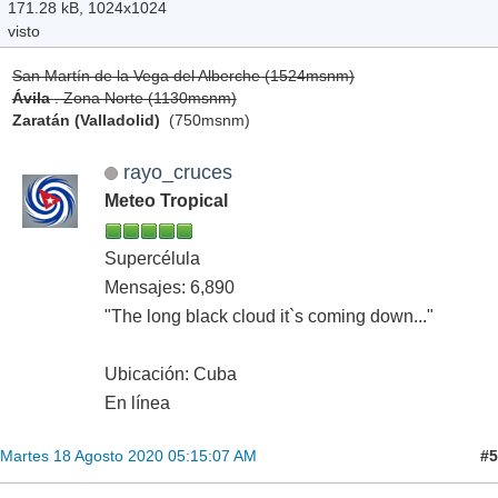
171.28 kB, 1024x1024
visto
San Martín de la Vega del Alberche (1524msnm)
Ávila
. Zona Norte (1130msnm)
Zaratán (Valladolid)
(750msnm)
rayo_cruces
Meteo Tropical
Supercélula
Mensajes: 6,890
"The long black cloud it`s coming down..."
Ubicación: Cuba
En línea
#5
Martes 18 Agosto 2020 05:15:07 AM