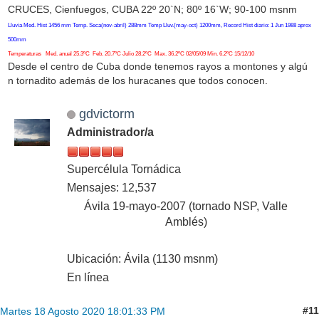
CRUCES, Cienfuegos, CUBA 22º 20`N; 80º 16`W; 90-100 msnm
Lluvia Med. Hist 1456 mm Temp. Seca(nov-abril) 288mm Temp Lluv.(may-oct) 1200mm, Record Hist diario: 1 Jun 1988 aprox
500mm
Temperaturas Med. anual 25.3ºC Feb. 20.7ºC Julio 28.2ºC Max. 36.2ºC 02/05/09 Min. 6.2ºC 15/12/10
Desde el centro de Cuba donde tenemos rayos a montones y algú
n tornadito además de los huracanes que todos conocen.
gdvictorm
Administrador/a
Supercélula Tornádica
Mensajes: 12,537
Ávila 19-mayo-2007 (tornado NSP, Valle
Amblés)
Ubicación: Ávila (1130 msnm)
En línea
#11
Martes 18 Agosto 2020 18:01:33 PM