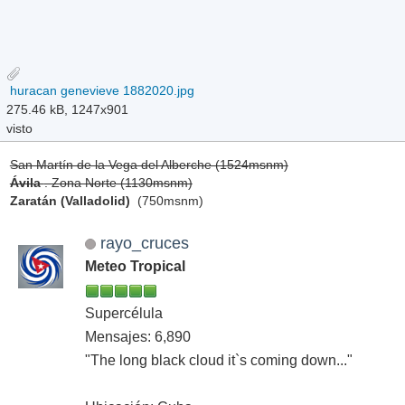
huracan genevieve 1882020.jpg
275.46 kB, 1247x901
visto
San Martín de la Vega del Alberche (1524msnm)
Ávila
. Zona Norte (1130msnm)
Zaratán (Valladolid)
(750msnm)
rayo_cruces
Meteo Tropical
Supercélula
Mensajes: 6,890
"The long black cloud it`s coming down..."