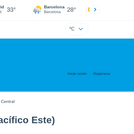
id
Barcelona
Sevilla
33°
28°
34°
d
Barcelona
Sevilla
ºC
Iniciar sesión
Registrarse
 Central
cífico Este)