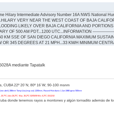
e Hilary Intermediate Advisory Number 16A NWS National H
 ...HILARY VERY NEAR THE WEST COAST OF BAJA CALIFORN
LOODING LIKELY OVER BAJA CALIFORNIA AND PORTION
OF 500 AM PDT...1200 UTC...INFORMATION ----------------------
460 KM SSE OF SAN DIEGO CALIFORNIA MAXIMUM SUSTAIN
OR 345 DEGREES AT 21 MPH...33 KM/H MINIMUM CENTRA
5028A mediante Tapatalk
, CUBA 22º 20`N; 80º 16`W; 90-100 msnm
(nov-abril) 288mm Temp Lluv.(may-oct) 1200mm, Record Hist diario: 1 Jun 1988 aprox 500mm
20.7ºC Julio 28.2ºC Max. 36.2ºC 02/05/09 Min. 6.2ºC 15/12/10
Cuba donde tenemos rayos a montones y algún tornadito además de l