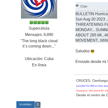
Citar
BULLETIN Hurrican
Sun Aug 20 2023
THREATENING F
Supercélula
MONDAY... SUMMARY 
Mensajes: 6,890
ABOUT 285 MI...
MOVEMENT...NNW 
"The long black cloud
it`s coming down..."
Saludos
Ubicación: Cuba
Enviado desde mi 
En línea
CRUCES, Cienfuegos
Lluvia Med. Hist 1456 mm Temp. Seca
Temperaturas Med. anual 25.3ºC Feb. 
Desde el centro de 
1
IR ARRIBA