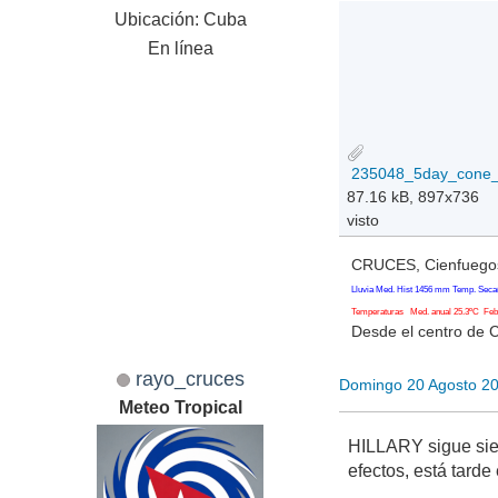
Ubicación: Cuba
En línea
87.16 kB, 897x736
visto
CRUCES, Cienfuegos
Lluvia Med. Hist 1456 mm Temp. Seca
Temperaturas Med. anual 25.3ºC Feb. 
Desde el centro de 
rayo_cruces
Domingo 20 Agosto 2
Meteo Tropical
HILLARY sigue sien
efectos, está tarde