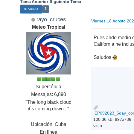
Tema Anterior
-
Siguiente Tema
1
IR ABAJO
rayo_cruces
Viernes 18 Agosto 20
Meteo Tropical
Pues ando medio d
California he inclu
Saludos
Supercélula
Mensajes: 6,890
"The long black cloud
it`s coming down..."
100.36 kB, 897x736
Ubicación: Cuba
visto
En línea