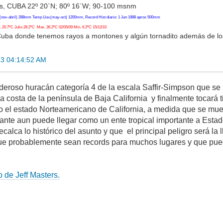
, CUBA 22º 20`N; 80º 16`W; 90-100 msnm
(nov-abril) 288mm Temp Lluv.(may-oct) 1200mm, Record Hist diario: 1 Jun 1988 aprox 500mm
20.7ºC Julio 28.2ºC Max. 36.2ºC 02/05/09 Min. 6.2ºC 15/12/10
Cuba donde tenemos rayos a montones y algún tornadito además de l
23 04:14:52 AM
eroso huracán categoría 4 de la escala Saffir-Simpson que se
la costa de la península de Baja California y finalmente tocará 
 o el estado Norteamericano de California, a medida que se mue
tante aun puede llegar como un ente tropical importante a Esta
recalca lo histórico del asunto y que el principal peligro será la
 que probablemente sean records para muchos lugares y que pu
o de Jeff Masters.