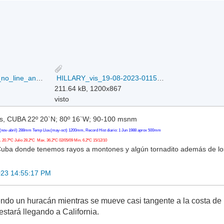
235048_5day_cone_no_line_and_wind.png
HILLARY_vis_19-08-2023-0115z.jpg
211.64 kB, 1200x867
visto
, CUBA 22º 20`N; 80º 16`W; 90-100 msnm
(nov-abril) 288mm Temp Lluv.(may-oct) 1200mm, Record Hist diario: 1 Jun 1988 aprox 500mm
20.7ºC Julio 28.2ºC Max. 36.2ºC 02/05/09 Min. 6.2ºC 15/12/10
Cuba donde tenemos rayos a montones y algún tornadito además de l
023 14:55:17 PM
do un huracán mientras se mueve casi tangente a la costa de B
 estará llegando a California.