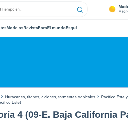
Madr
Madri
ites
Modelos
Revista
Foro
El mundo
Esquí
Huracanes, tifones, ciclones, tormentas tropicales
Pacífico Este y
cífico Este)
a 4 (09-E. Baja California Pa