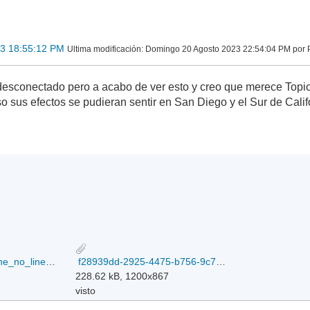
23 18:55:12 PM
Ultima modificación
: Domingo 20 Agosto 2023 22:54:04 PM por
esconectado pero a acabo de ver esto y creo que merece Top
so sus efectos se pudieran sentir en San Diego y el Sur de Cali
EP092023_5day_cone_no_line_and_wind.png
f28939dd-2925-4475-b756-9c7a914abaf.jpg
228.62 kB, 1200x867
visto