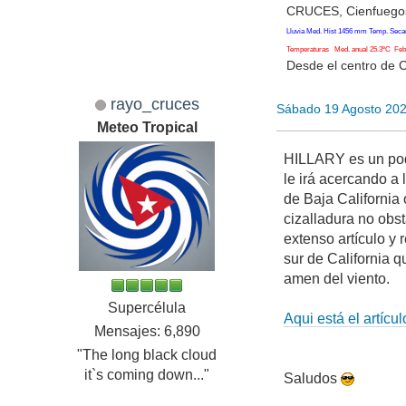
CRUCES, Cienfuegos
Lluvia Med. Hist 1456 mm Temp. Seca
Temperaturas Med. anual 25.3ºC Feb. 
Desde el centro de 
rayo_cruces
Sábado 19 Agosto 20
Meteo Tropical
HILLARY es un pod
le irá acercando a 
de Baja California
cizalladura no obs
extenso artículo y 
sur de California
amen del viento.
Supercélula
Aqui está el artícul
Mensajes: 6,890
"The long black cloud
it`s coming down..."
Saludos