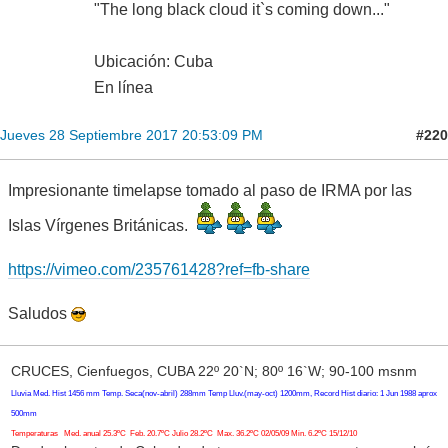
"The long black cloud it`s coming down..."
Ubicación: Cuba
En línea
#220
Jueves 28 Septiembre 2017 20:53:09 PM
Impresionante timelapse tomado al paso de IRMA por las
Islas Vírgenes Británicas.
https://vimeo.com/235761428?ref=fb-share
Saludos
CRUCES, Cienfuegos, CUBA 22º 20`N; 80º 16`W; 90-100 msnm
Lluvia Med. Hist 1456 mm Temp. Seca(nov-abril) 288mm Temp Lluv.(may-oct) 1200mm, Record Hist diario: 1 Jun 1988 aprox
500mm
Temperaturas Med. anual 25.3ºC Feb. 20.7ºC Julio 28.2ºC Max. 36.2ºC 02/05/09 Min. 6.2ºC 15/12/10