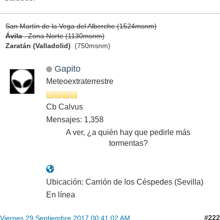
San Martín de la Vega del Alberche (1524msnm)
Ávila
. Zona Norte (1130msnm)
Zaratán (Valladolid)
(750msnm)
Gapito
Meteoextraterrestre
Cb Calvus
Mensajes: 1,358
A ver, ¿a quién hay que pedirle más
tormentas?
Ubicación: Carrión de los Céspedes (Sevilla)
En línea
#222
Viernes 29 Septiembre 2017 00:41:02 AM