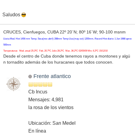
Saludos
CRUCES, Cienfuegos, CUBA 22º 20`N; 80º 16`W; 90-100 msnm
Lluvia Med. Hist 1456 mm Temp. Seca(nov-abril) 288mm Temp Lluv.(may-oct) 1200mm, Record Hist diario: 1 Jun 1988 aprox
500mm
Temperaturas Med. anual 25.3ºC Feb. 20.7ºC Julio 28.2ºC Max. 36.2ºC 02/05/09 Min. 6.2ºC 15/12/10
Desde el centro de Cuba donde tenemos rayos a montones y algú
n tornadito además de los huracanes que todos conocen.
Frente atlantico
Cb Incus
Mensajes: 4,981
la rosa de los vientos
Ubicación: San Medel
En línea