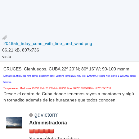
204855_5day_cone_with_line_and_wind.png
66.21 kB, 897x736
visto
CRUCES, Cienfuegos, CUBA 22º 20`N; 80º 16`W; 90-100 msnm
Lluvia Med. Hist 1456 mm Temp. Seca(nov-abril) 288mm Temp Lluv.(may-oct) 1200mm, Record Hist diario: 1 Jun 1988 aprox
500mm
Temperaturas Med. anual 25.3ºC Feb. 20.7ºC Julio 28.2ºC Max. 36.2ºC 02/05/09 Min. 6.2ºC 15/12/10
Desde el centro de Cuba donde tenemos rayos a montones y algú
n tornadito además de los huracanes que todos conocen.
gdvictorm
Administrador/a
Supercélula Tornádica