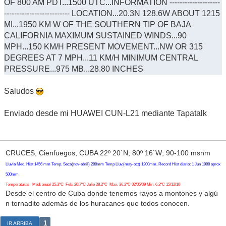
OF 800 AM PDT...1500 UTC...INFORMATION --------------------
-------------------------- LOCATION...20.3N 128.6W ABOUT 1215
MI...1950 KM W OF THE SOUTHERN TIP OF BAJA
CALIFORNIA MAXIMUM SUSTAINED WINDS...90
MPH...150 KM/H PRESENT MOVEMENT...NW OR 315
DEGREES AT 7 MPH...11 KM/H MINIMUM CENTRAL
PRESSURE...975 MB...28.80 INCHES
Saludos
Enviado desde mi HUAWEI CUN-L21 mediante Tapatalk
CRUCES, Cienfuegos, CUBA 22º 20`N; 80º 16`W; 90-100 msnm
Lluvia Med. Hist 1456 mm Temp. Seca(nov-abril) 288mm Temp Lluv.(may-oct) 1200mm, Record Hist diario: 1 Jun 1988 aprox
500mm
Temperaturas Med. anual 25.3ºC Feb. 20.7ºC Julio 28.2ºC Max. 36.2ºC 02/05/09 Min. 6.2ºC 15/12/10
Desde el centro de Cuba donde tenemos rayos a montones y algú
n tornadito además de los huracanes que todos conocen.
1
IR ARRIBA