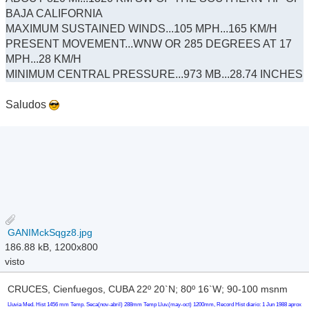
BAJA CALIFORNIA
MAXIMUM SUSTAINED WINDS...105 MPH...165 KM/H
PRESENT MOVEMENT...WNW OR 285 DEGREES AT 17
MPH...28 KM/H
MINIMUM CENTRAL PRESSURE...973 MB...28.74 INCHES
Saludos
GANIMckSqgz8.jpg
186.88 kB, 1200x800
visto
CRUCES, Cienfuegos, CUBA 22º 20`N; 80º 16`W; 90-100 msnm
Lluvia Med. Hist 1456 mm Temp. Seca(nov-abril) 288mm Temp Lluv.(may-oct) 1200mm, Record Hist diario: 1 Jun 1988 aprox