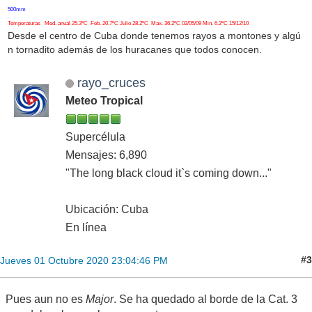
500mm
Temperaturas Med. anual 25.3ºC Feb. 20.7ºC Julio 28.2ºC Max. 36.2ºC 02/05/09 Min. 6.2ºC 15/12/10
Desde el centro de Cuba donde tenemos rayos a montones y algú
n tornadito además de los huracanes que todos conocen.
rayo_cruces
Meteo Tropical
Supercélula
Mensajes: 6,890
"The long black cloud it`s coming down..."
Ubicación: Cuba
En línea
#3
Jueves 01 Octubre 2020 23:04:46 PM
Pues aun no es
Major
. Se ha quedado al borde de la Cat. 3