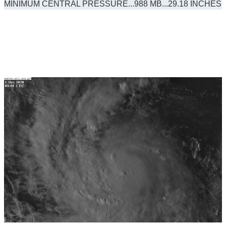
MINIMUM CENTRAL PRESSURE...988 MB...29.18 INCHES