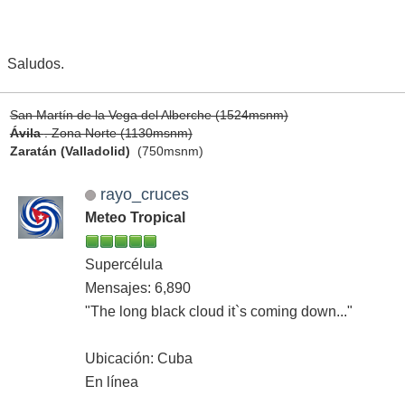
Saludos.
San Martín de la Vega del Alberche (1524msnm)
Ávila
. Zona Norte (1130msnm)
Zaratán (Valladolid)
(750msnm)
rayo_cruces
Meteo Tropical
Supercélula
Mensajes: 6,890
"The long black cloud it`s coming down..."
Ubicación: Cuba
En línea