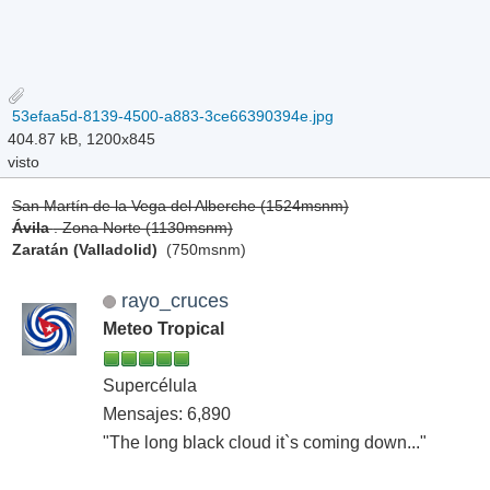
53efaa5d-8139-4500-a883-3ce66390394e.jpg
404.87 kB, 1200x845
visto
San Martín de la Vega del Alberche (1524msnm)
Ávila
. Zona Norte (1130msnm)
Zaratán (Valladolid)
(750msnm)
rayo_cruces
Meteo Tropical
Supercélula
Mensajes: 6,890
"The long black cloud it`s coming down..."