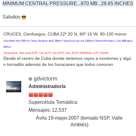
MINIMUM CENTRAL PRESSURE...970 MB...28.65 INCHES
Saludos
CRUCES, Cienfuegos, CUBA 22º 20`N; 80º 16`W; 90-100 msnm
Lluvia Med. Hist 1456 mm Temp. Seca(nov-abril) 288mm Temp Lluv.(may-oct) 1200mm, Record Hist diario: 1 Jun 1988 aprox
500mm
Temperaturas Med. anual 25.3ºC Feb. 20.7ºC Julio 28.2ºC Max. 36.2ºC 02/05/09 Min. 6.2ºC 15/12/10
Desde el centro de Cuba donde tenemos rayos a montones y algú
n tornadito además de los huracanes que todos conocen.
gdvictorm
Administrador/a
Supercélula Tornádica
Mensajes: 12,537
Ávila 19-mayo-2007 (tornado NSP, Valle
Amblés)