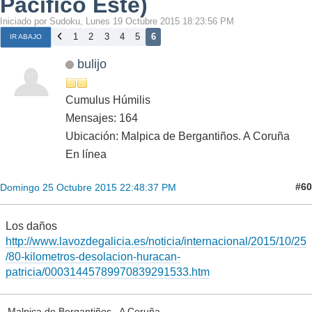
Pacífico Este)
Iniciado por Sudoku, Lunes 19 Octubre 2015 18:23:56 PM
1
2
3
4
5
6
IR ABAJO
bulijo
Cumulus Húmilis
Mensajes: 164
Ubicación: Malpica de Bergantiños. A Coruña
En línea
#60
Domingo 25 Octubre 2015 22:48:37 PM
Los daños
http://www.lavozdegalicia.es/noticia/internacional/2015/10/25
/80-kilometros-desolacion-huracan-
patricia/00031445789970839291533.htm
Malpica de Bergantiños . A Coruña