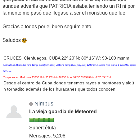
aunque advertía que PATRICIA estaba teniendo un RI ni por
la mente me pasó que llegase a ser el monstruo que fue.
Gracias a todos por el buen seguimiento.
Saludos
CRUCES, Cienfuegos, CUBA 22º 20`N; 80º 16`W; 90-100 msnm
Lluvia Med. Hist 1456 mm Temp. Seca(nov-abril) 288mm Temp Lluv.(may-oct) 1200mm, Record Hist diario: 1 Jun 1988 aprox
500mm
Temperaturas Med. anual 25.3ºC Feb. 20.7ºC Julio 28.2ºC Max. 36.2ºC 02/05/09 Min. 6.2ºC 15/12/10
Desde el centro de Cuba donde tenemos rayos a montones y algú
n tornadito además de los huracanes que todos conocen.
Nimbus
La vieja guardia de Meteored
Supercélula
Mensajes: 5,208