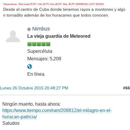
Temperaturas Med. anual 25.3ºC Feb. 20.7ºC Julio 28.2ºC Max. 36.2ºC 02/05/09 Min. 6.2ºC 15/12/10
Desde el centro de Cuba donde tenemos rayos a montones y algú
n tornadito además de los huracanes que todos conocen.
Nimbus
La vieja guardia de Meteored
Supercélula
Mensajes: 5,208
En línea
#66
Lunes 26 Octubre 2015 20:48:27 PM
Ningún muerto, hasta ahora:
https://www.tiempo.com/ram/208812/el-milagro-en-el-
huracan-patricia/
Saludos