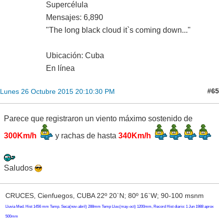
Supercélula
Mensajes: 6,890
"The long black cloud it`s coming down..."
Ubicación: Cuba
En línea
#65
Lunes 26 Octubre 2015 20:10:30 PM
Parece que registraron un viento máximo sostenido de
300Km/h
y rachas de hasta
340Km/h
Saludos
CRUCES, Cienfuegos, CUBA 22º 20`N; 80º 16`W; 90-100 msnm
Lluvia Med. Hist 1456 mm Temp. Seca(nov-abril) 288mm Temp Lluv.(may-oct) 1200mm, Record Hist diario: 1 Jun 1988 aprox
500mm