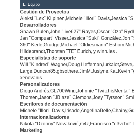
El Equipo
Gestión de Proyectos
Aleksi "Lex" Kilpinen,Michele "Illori" Davis,Jessica "
Desarrolladores
Shawn Bulen,John "live627" Rayes,Oscar "Ozp" Rydh
Jan "Compuart" Visser,Jessica "Suki" González,Jon 
360" Kerle,Grudge,Michael "Oldiesmann" Eshom,Michae
Hildebrandt,Thorsten "TE" Eurich, y winrules .
Especialistas de soporte
Will "Kindred" Wagner,Doug Heffernan,lurkalot,Steve
Large,Duncan85,gbsothere,JimM,Justyne,Kat,Kevin "
xenovanis .
Personalizadores
Diego Andrés,GL700Wing,Johnnie "TwitchisMental" 
Thorsen,Jason "JBlaze" Clemons,Joey "Tyrsson" Smi
Escritores de documentación
Michele "Illori" Davis,Irisado,AngelinaBelle,Chainy
Internacionalizadores
Nikola "Dzonny" Novaković,m4z,Francisco "d3vcho" 
Marketing