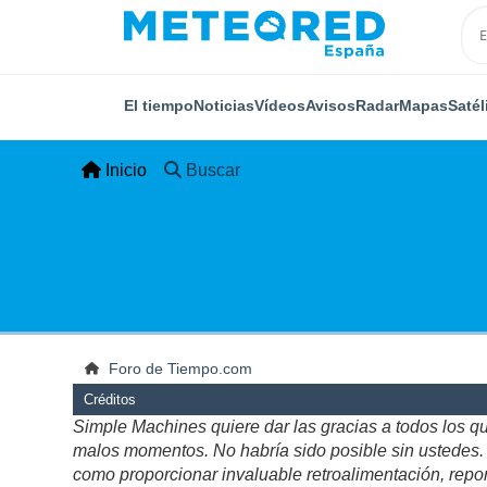
El tiempo
Noticias
Vídeos
Avisos
Radar
Mapas
Satél
Inicio
Buscar
Foro de Tiempo.com
Créditos
Simple Machines quiere dar las gracias a todos los q
malos momentos. No habría sido posible sin ustedes. Es
como proporcionar invaluable retroalimentación, repor