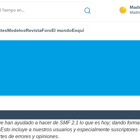
Madr
Madri
ites
Modelos
Revista
Foro
El mundo
Esquí
ue han ayudado a hacer de SMF 2.1 lo que es hoy; dando forma y
to incluye a nuestros usuarios y especialmente suscriptores - gr
tes de errores y opiniones.