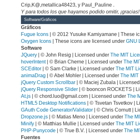
Crip,K@,metallica48423, y Paul_Pauline .
Y para todos los que hayamos podido omitir, ¡gracias!
Software/Gráficos
Gráficos
Fugue Icons
| © 2012 Yusuke Kamiyamane | These ico
Oxygen Icons
| These icons are licensed under
GNU 
Software
JQuery
| © John Resig | Licensed under
The MIT Lice
hoverIntent
| © Brian Cherne | Licensed under
The MI
SCEditor
| © Sam Clarke | Licensed under
The MIT Li
animaDrag
| © Abel Mohler | Licensed under
The MIT 
jQuery Custom Scrollbar
| © Maciej Zubala | License
jQuery Responsive Slider
| © booncon ROCKETS | L
At.js
| ©
chord.luo@gmail.com
| Licensed under
The M
HTML5 Desktop Notifications
| © Tsvetan Tsvetkov | 
GAuth Code Generator/Validator
| © Chris Cornutt | 
Dropzone.js
| © Matias Meno | Licensed under
The MI
Minify
| © Matthias Mullie | Licensed under
The MIT Li
PHP-Punycode
| © True B.V. | Licensed under
The MI
Fuentes