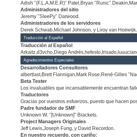
Adish "(F.L.A.M.E.R)" Patel,Bryan "Runic" Deakin,Mar
Administradores del sitio
Jeremy "SleePy" Darwood.
Administradores de los servidores
Derek Schwab,Michael Johnson, y Liroy van Hoewijk
Traducción al Español
Traducción al Español
Arkaitz,d3vcho,Diego Andrés,hefesto,Irisado,luuucia
Agradecimientos Especiales
Desarrolladores Consultores
albertlast,Brett Flannigan,Mark Rose,René-Gilles "Na
Beta Tester
Los invaluables que incansablemente encuentran fallo
Traductores
Gracias por vuestros esfuerzos, puesto que hacen po
Padre fundador de SMF
Unknown W. "[Unknown]" Brackets.
Project Managers Originales
Jeff Lewis,Joseph Fung, y David Recordon.
En nuestro recuerdo, con cariño: