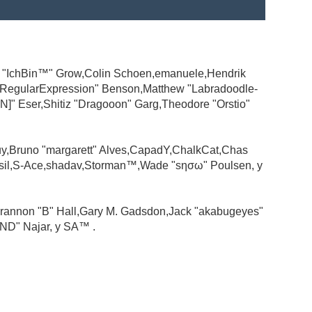
ad "IchBin™" Grow,Colin Schoen,emanuele,Hendrik
 "RegularExpression" Benson,Matthew "Labradoodle-
N]" Eser,Shitiz "Dragooon" Garg,Theodore "Orstio"
guy,Bruno "margarett" Alves,CapadY,ChalkCat,Chas
ssil,S-Ace,shadav,Storman™,Wade "sησω" Poulsen, y
rannon "B" Hall,Gary M. Gadsdon,Jack "akabugeyes"
ND" Najar, y SA™ .