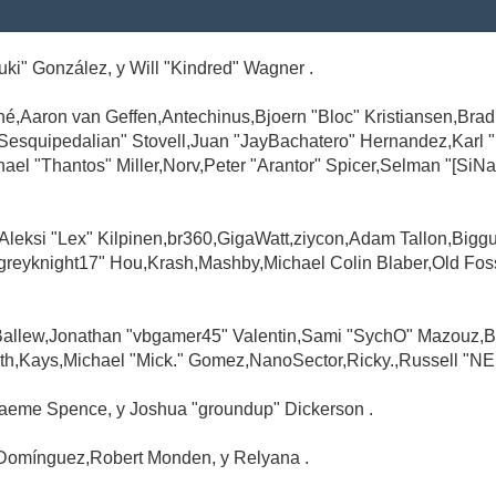
Suki" González, y Will "Kindred" Wagner .
é,Aaron van Geffen,Antechinus,Bjoern "Bloc" Kristiansen,Br
"Sesquipedalian" Stovell,Juan "JayBachatero" Hernandez,Karl
l "Thantos" Miller,Norv,Peter "Arantor" Spicer,Selman "[SiNa
,Aleksi "Lex" Kilpinen,br360,GigaWatt,ziycon,Adam Tallon,Big
greyknight17" Hou,Krash,Mashby,Michael Colin Blaber,Old Fo
Ballew,Jonathan "vbgamer45" Valentin,Sami "SychO" Mazouz,B
th,Kays,Michael "Mick." Gomez,NanoSector,Ricky.,Russell "NE
,Graeme Spence, y Joshua "groundup" Dickerson .
Domínguez,Robert Monden, y Relyana .