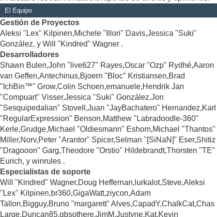
El Equipo
Gestión de Proyectos
Aleksi "Lex" Kilpinen,Michele "Illori" Davis,Jessica "Suki"
González, y Will "Kindred" Wagner .
Desarrolladores
Shawn Bulen,John "live627" Rayes,Oscar "Ozp" Rydhé,Aaron
van Geffen,Antechinus,Bjoern "Bloc" Kristiansen,Brad
"IchBin™" Grow,Colin Schoen,emanuele,Hendrik Jan
"Compuart" Visser,Jessica "Suki" González,Jon
"Sesquipedalian" Stovell,Juan "JayBachatero" Hernandez,Karl
"RegularExpression" Benson,Matthew "Labradoodle-360"
Kerle,Grudge,Michael "Oldiesmann" Eshom,Michael "Thantos"
Miller,Norv,Peter "Arantor" Spicer,Selman "[SiNaN]" Eser,Shitiz
"Dragooon" Garg,Theodore "Orstio" Hildebrandt,Thorsten "TE"
Eurich, y winrules .
Especialistas de soporte
Will "Kindred" Wagner,Doug Heffernan,lurkalot,Steve,Aleksi
"Lex" Kilpinen,br360,GigaWatt,ziycon,Adam
Tallon,Bigguy,Bruno "margarett" Alves,CapadY,ChalkCat,Chas
Large,Duncan85,gbsothere,JimM,Justyne,Kat,Kevin