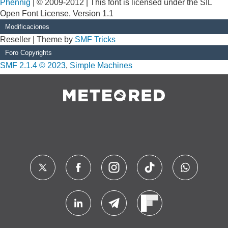
Phennig
| © 2009-2012 | This font is licensed under the SIL
Open Font License, Version 1.1
Modificaciones
Reseller | Theme by
SMF Tricks
Foro Copyrights
SMF 2.1.4 © 2023
,
Simple Machines