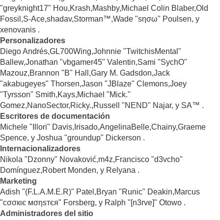
"greyknight17" Hou,Krash,Mashby,Michael Colin Blaber,Old
Fossil,S-Ace,shadav,Storman™,Wade "sησω" Poulsen, y
xenovanis .
Personalizadores
Diego Andrés,GL700Wing,Johnnie "TwitchisMental"
Ballew,Jonathan "vbgamer45" Valentin,Sami "SychO"
Mazouz,Brannon "B" Hall,Gary M. Gadsdon,Jack
"akabugeyes" Thorsen,Jason "JBlaze" Clemons,Joey
"Tyrsson" Smith,Kays,Michael "Mick."
Gomez,NanoSector,Ricky.,Russell "NEND" Najar, y SA™ .
Escritores de documentación
Michele "Illori" Davis,Irisado,AngelinaBelle,Chainy,Graeme
Spence, y Joshua "groundup" Dickerson .
Internacionalizadores
Nikola "Dzonny" Novaković,m4z,Francisco "d3vcho"
Domínguez,Robert Monden, y Relyana .
Marketing
Adish "(F.L.A.M.E.R)" Patel,Bryan "Runic" Deakin,Marcus
"cσσкιє мσηѕтєя" Forsberg, y Ralph "[n3rve]" Otowo .
Administradores del sitio