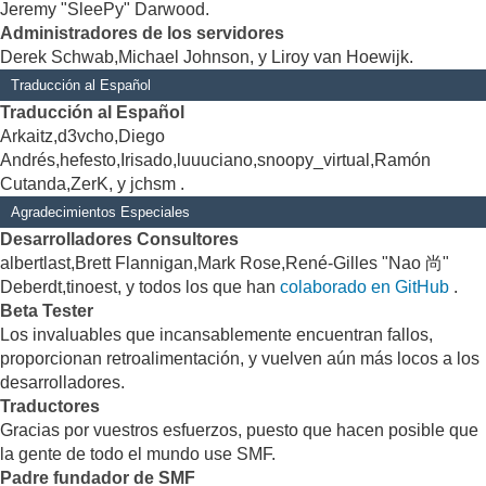
Jeremy "SleePy" Darwood.
Administradores de los servidores
Derek Schwab,Michael Johnson, y Liroy van Hoewijk.
Traducción al Español
Traducción al Español
Arkaitz,d3vcho,Diego
Andrés,hefesto,Irisado,luuuciano,snoopy_virtual,Ramón
Cutanda,ZerK, y jchsm .
Agradecimientos Especiales
Desarrolladores Consultores
albertlast,Brett Flannigan,Mark Rose,René-Gilles "Nao 尚"
Deberdt,tinoest, y todos los que han
colaborado en GitHub
.
Beta Tester
Los invaluables que incansablemente encuentran fallos,
proporcionan retroalimentación, y vuelven aún más locos a los
desarrolladores.
Traductores
Gracias por vuestros esfuerzos, puesto que hacen posible que
la gente de todo el mundo use SMF.
Padre fundador de SMF