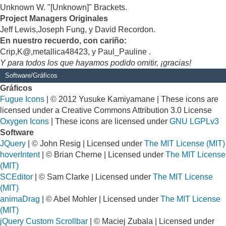
Unknown W. "[Unknown]" Brackets.
Project Managers Originales
Jeff Lewis,Joseph Fung, y David Recordon.
En nuestro recuerdo, con cariño:
Crip,K@,metallica48423, y Paul_Pauline .
Y para todos los que hayamos podido omitir, ¡gracias!
Software/Gráficos
Gráficos
Fugue Icons
| © 2012 Yusuke Kamiyamane | These icons are
licensed under a Creative Commons Attribution 3.0 License
Oxygen Icons
| These icons are licensed under
GNU LGPLv3
Software
JQuery
| © John Resig | Licensed under
The MIT License (MIT)
hoverIntent
| © Brian Cherne | Licensed under
The MIT License
(MIT)
SCEditor
| © Sam Clarke | Licensed under
The MIT License
(MIT)
animaDrag
| © Abel Mohler | Licensed under
The MIT License
(MIT)
jQuery Custom Scrollbar
| © Maciej Zubala | Licensed under