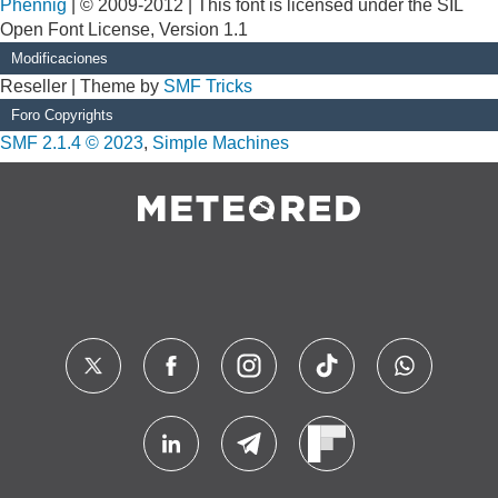
Phennig
| © 2009-2012 | This font is licensed under the SIL
Open Font License, Version 1.1
Modificaciones
Reseller | Theme by
SMF Tricks
Foro Copyrights
SMF 2.1.4 © 2023
,
Simple Machines