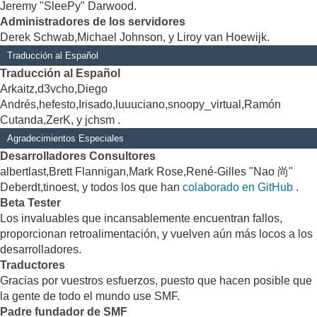
Jeremy "SleePy" Darwood.
Administradores de los servidores
Derek Schwab,Michael Johnson, y Liroy van Hoewijk.
Traducción al Español
Traducción al Español
Arkaitz,d3vcho,Diego
Andrés,hefesto,Irisado,luuuciano,snoopy_virtual,Ramón
Cutanda,ZerK, y jchsm .
Agradecimientos Especiales
Desarrolladores Consultores
albertlast,Brett Flannigan,Mark Rose,René-Gilles "Nao 尚"
Deberdt,tinoest, y todos los que han
colaborado en GitHub
.
Beta Tester
Los invaluables que incansablemente encuentran fallos,
proporcionan retroalimentación, y vuelven aún más locos a los
desarrolladores.
Traductores
Gracias por vuestros esfuerzos, puesto que hacen posible que
la gente de todo el mundo use SMF.
Padre fundador de SMF