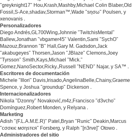
"greyknight17" Hou,Krash,Mashby,Michael Colin Blaber,Old
Fossil,S-Ace,shadav,Storman™,Wade "sησω" Poulsen, y
xenovanis .
Personalizadores
Diego Andrés,GL700Wing,Johnnie "TwitchisMental"
Ballew,Jonathan "vbgamer45" Valentin,Sami "SychO"
Mazouz,Brannon "B" Hall,Gary M. Gadsdon,Jack
"akabugeyes" Thorsen,Jason "JBlaze" Clemons,Joey
"Tyrsson" Smith,Kays,Michael "Mick."
Gomez,NanoSector,Ricky.,Russell "NEND" Najar, y SA™ .
Escritores de documentación
Michele "Illori" Davis,Irisado,AngelinaBelle,Chainy,Graeme
Spence, y Joshua "groundup" Dickerson .
Internacionalizadores
Nikola "Dzonny" Novaković,m4z,Francisco "d3vcho"
Domínguez,Robert Monden, y Relyana .
Marketing
Adish "(F.L.A.M.E.R)" Patel,Bryan "Runic" Deakin,Marcus
"cσσкιє мσηѕтєя" Forsberg, y Ralph "[n3rve]" Otowo .
Administradores del sitio