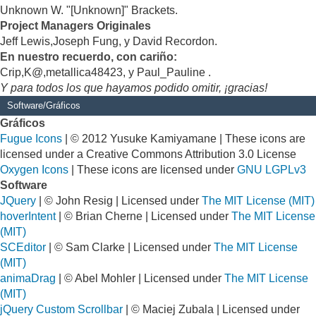
Unknown W. "[Unknown]" Brackets.
Project Managers Originales
Jeff Lewis,Joseph Fung, y David Recordon.
En nuestro recuerdo, con cariño:
Crip,K@,metallica48423, y Paul_Pauline .
Y para todos los que hayamos podido omitir, ¡gracias!
Software/Gráficos
Gráficos
Fugue Icons
| © 2012 Yusuke Kamiyamane | These icons are
licensed under a Creative Commons Attribution 3.0 License
Oxygen Icons
| These icons are licensed under
GNU LGPLv3
Software
JQuery
| © John Resig | Licensed under
The MIT License (MIT)
hoverIntent
| © Brian Cherne | Licensed under
The MIT License
(MIT)
SCEditor
| © Sam Clarke | Licensed under
The MIT License
(MIT)
animaDrag
| © Abel Mohler | Licensed under
The MIT License
(MIT)
jQuery Custom Scrollbar
| © Maciej Zubala | Licensed under