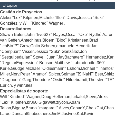
El Equipo
Gestión de Proyectos
Aleksi "Lex" Kilpinen,Michele "Illori" Davis,Jessica "Suki"
González, y Will "Kindred" Wagner .
Desarrolladores
Shawn Bulen,John "live627" Rayes,Oscar "Ozp" Rydhé,Aaron
van Geffen,Antechinus,Bjoern "Bloc" Kristiansen,Brad
"IchBin™" Grow,Colin Schoen,emanuele,Hendrik Jan
"Compuart" Visser,Jessica "Suki" González,Jon
"Sesquipedalian" Stovell,Juan "JayBachatero" Hernandez,Karl
"RegularExpression" Benson,Matthew "Labradoodle-360"
Kerle,Grudge,Michael "Oldiesmann" Eshom,Michael "Thantos"
Miller,Norv,Peter "Arantor" Spicer,Selman "[SiNaN]" Eser,Shitiz
"Dragooon" Garg,Theodore "Orstio" Hildebrandt,Thorsten "TE"
Eurich, y winrules .
Especialistas de soporte
Will "Kindred" Wagner,Doug Heffernan,lurkalot,Steve,Aleksi
"Lex" Kilpinen,br360,GigaWatt,ziycon,Adam
Tallon,Bigguy,Bruno "margarett" Alves,CapadY,ChalkCat,Chas
Large,Duncan85,gbsothere,JimM,Justyne,Kat,Kevin