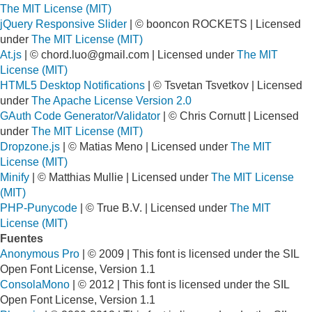
The MIT License (MIT)
jQuery Responsive Slider
| © booncon ROCKETS | Licensed
under
The MIT License (MIT)
At.js
| ©
chord.luo@gmail.com
| Licensed under
The MIT
License (MIT)
HTML5 Desktop Notifications
| © Tsvetan Tsvetkov | Licensed
under
The Apache License Version 2.0
GAuth Code Generator/Validator
| © Chris Cornutt | Licensed
under
The MIT License (MIT)
Dropzone.js
| © Matias Meno | Licensed under
The MIT
License (MIT)
Minify
| © Matthias Mullie | Licensed under
The MIT License
(MIT)
PHP-Punycode
| © True B.V. | Licensed under
The MIT
License (MIT)
Fuentes
Anonymous Pro
| © 2009 | This font is licensed under the SIL
Open Font License, Version 1.1
ConsolaMono
| © 2012 | This font is licensed under the SIL
Open Font License, Version 1.1