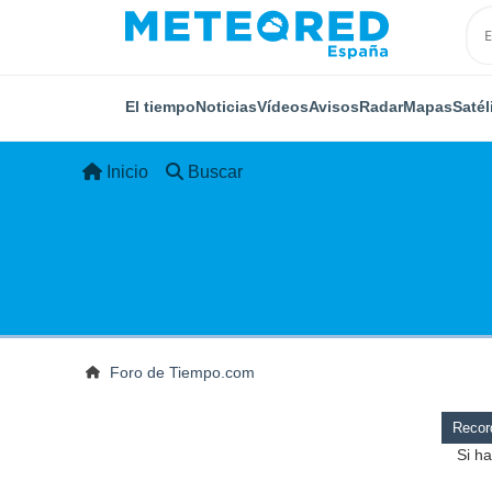
El tiempo
Noticias
Vídeos
Avisos
Radar
Mapas
Satél
Inicio
Buscar
Foro de Tiempo.com
Record
Si ha