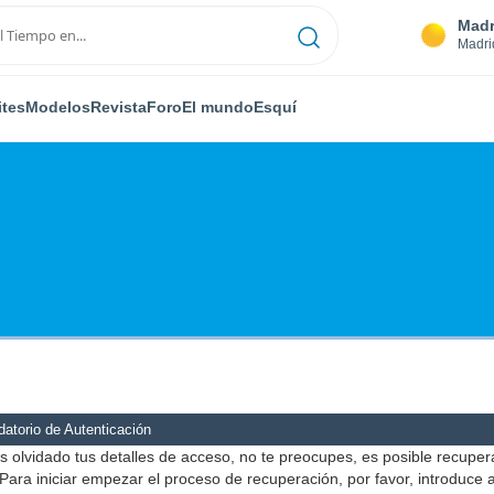
Madr
Madri
ites
Modelos
Revista
Foro
El mundo
Esquí
atorio de Autenticación
s olvidado tus detalles de acceso, no te preocupes, es posible recuper
Para iniciar empezar el proceso de recuperación, por favor, introduce 