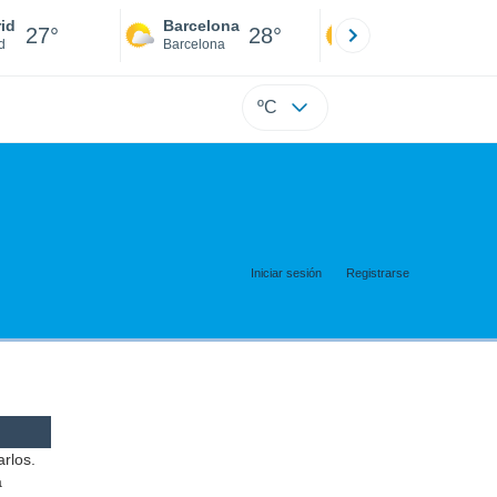
id
Barcelona
Sevilla
27°
28°
28°
d
Barcelona
Sevilla
ºC
Iniciar sesión
Registrarse
arlos.
a