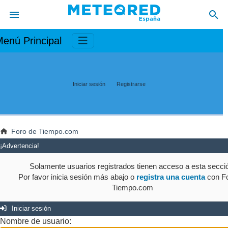
enú Principal
Iniciar sesión
Registrarse
Foro de Tiempo.com
¡Advertencia!
Solamente usuarios registrados tienen acceso a esta secci
Por favor inicia sesión más abajo o
registra una cuenta
con Fo
Tiempo.com
Iniciar sesión
Nombre de usuario: