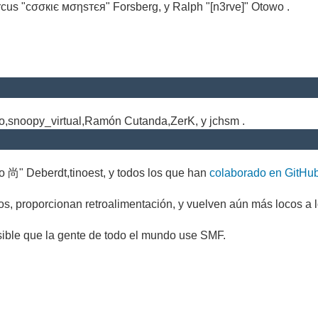
cus "cσσкιє мσηѕтєя" Forsberg, y Ralph "[n3rve]" Otowo .
.
no,snoopy_virtual,Ramón Cutanda,ZerK, y jchsm .
o 尚" Deberdt,tinoest, y todos los que han
colaborado en GitHu
s, proporcionan retroalimentación, y vuelven aún más locos a l
sible que la gente de todo el mundo use SMF.