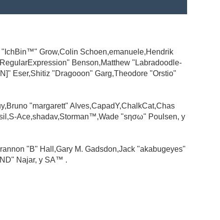
ad "IchBin™" Grow,Colin Schoen,emanuele,Hendrik
 "RegularExpression" Benson,Matthew "Labradoodle-
N]" Eser,Shitiz "Dragooon" Garg,Theodore "Orstio"
guy,Bruno "margarett" Alves,CapadY,ChalkCat,Chas
ssil,S-Ace,shadav,Storman™,Wade "sησω" Poulsen, y
rannon "B" Hall,Gary M. Gadsdon,Jack "akabugeyes"
ND" Najar, y SA™ .