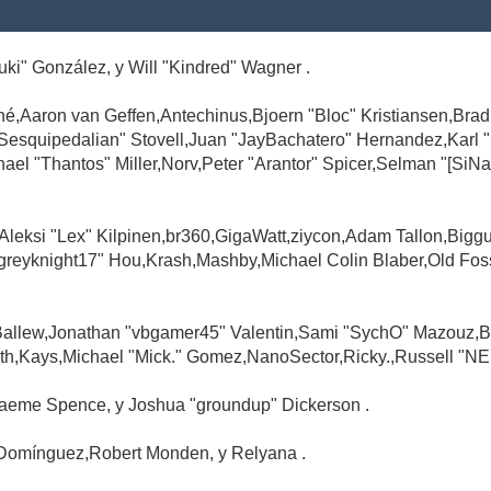
Suki" González, y Will "Kindred" Wagner .
é,Aaron van Geffen,Antechinus,Bjoern "Bloc" Kristiansen,Br
"Sesquipedalian" Stovell,Juan "JayBachatero" Hernandez,Karl
l "Thantos" Miller,Norv,Peter "Arantor" Spicer,Selman "[SiNa
,Aleksi "Lex" Kilpinen,br360,GigaWatt,ziycon,Adam Tallon,Big
greyknight17" Hou,Krash,Mashby,Michael Colin Blaber,Old Fo
Ballew,Jonathan "vbgamer45" Valentin,Sami "SychO" Mazouz,B
th,Kays,Michael "Mick." Gomez,NanoSector,Ricky.,Russell "NE
,Graeme Spence, y Joshua "groundup" Dickerson .
Domínguez,Robert Monden, y Relyana .