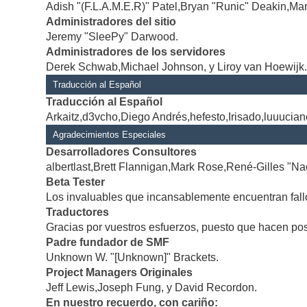
Adish "(F.L.A.M.E.R)" Patel,Bryan "Runic" Deakin,Mar
Administradores del sitio
Jeremy "SleePy" Darwood.
Administradores de los servidores
Derek Schwab,Michael Johnson, y Liroy van Hoewijk
Traducción al Español
Traducción al Español
Arkaitz,d3vcho,Diego Andrés,hefesto,Irisado,luuucia
Agradecimientos Especiales
Desarrolladores Consultores
albertlast,Brett Flannigan,Mark Rose,René-Gilles "Na
Beta Tester
Los invaluables que incansablemente encuentran fallo
Traductores
Gracias por vuestros esfuerzos, puesto que hacen po
Padre fundador de SMF
Unknown W. "[Unknown]" Brackets.
Project Managers Originales
Jeff Lewis,Joseph Fung, y David Recordon.
En nuestro recuerdo, con cariño: