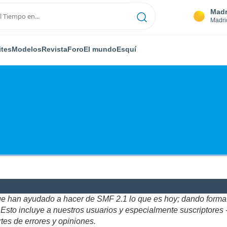
Madr
Madri
ites
Modelos
Revista
Foro
El mundo
Esquí
ue han ayudado a hacer de SMF 2.1 lo que es hoy; dando forma y
to incluye a nuestros usuarios y especialmente suscriptores - gr
tes de errores y opiniones.