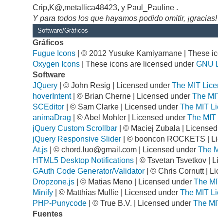
Crip,K@,metallica48423, y Paul_Pauline .
Y para todos los que hayamos podido omitir, ¡gracias!
Software/Gráficos
Gráficos
Fugue Icons
| © 2012 Yusuke Kamiyamane | These ico
Oxygen Icons
| These icons are licensed under
GNU 
Software
JQuery
| © John Resig | Licensed under
The MIT Lice
hoverIntent
| © Brian Cherne | Licensed under
The MI
SCEditor
| © Sam Clarke | Licensed under
The MIT Li
animaDrag
| © Abel Mohler | Licensed under
The MIT 
jQuery Custom Scrollbar
| © Maciej Zubala | License
jQuery Responsive Slider
| © booncon ROCKETS | L
At.js
| ©
chord.luo@gmail.com
| Licensed under
The M
HTML5 Desktop Notifications
| © Tsvetan Tsvetkov | 
GAuth Code Generator/Validator
| © Chris Cornutt | 
Dropzone.js
| © Matias Meno | Licensed under
The MI
Minify
| © Matthias Mullie | Licensed under
The MIT Li
PHP-Punycode
| © True B.V. | Licensed under
The MI
Fuentes