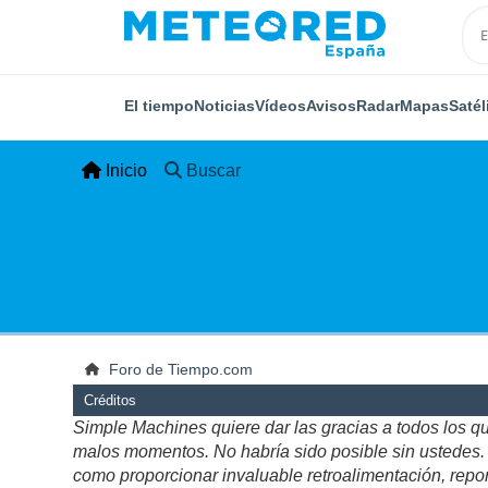
El tiempo
Noticias
Vídeos
Avisos
Radar
Mapas
Satél
Inicio
Buscar
Foro de Tiempo.com
Créditos
Simple Machines quiere dar las gracias a todos los q
malos momentos. No habría sido posible sin ustedes. Es
como proporcionar invaluable retroalimentación, repor