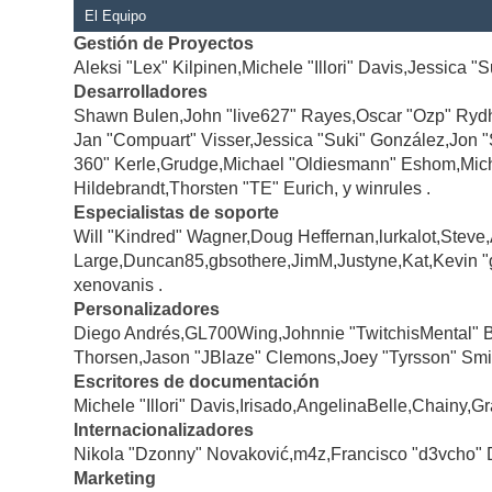
El Equipo
Gestión de Proyectos
Aleksi "Lex" Kilpinen,Michele "Illori" Davis,Jessica "
Desarrolladores
Shawn Bulen,John "live627" Rayes,Oscar "Ozp" Rydh
Jan "Compuart" Visser,Jessica "Suki" González,Jon 
360" Kerle,Grudge,Michael "Oldiesmann" Eshom,Michae
Hildebrandt,Thorsten "TE" Eurich, y winrules .
Especialistas de soporte
Will "Kindred" Wagner,Doug Heffernan,lurkalot,Steve
Large,Duncan85,gbsothere,JimM,Justyne,Kat,Kevin "
xenovanis .
Personalizadores
Diego Andrés,GL700Wing,Johnnie "TwitchisMental" 
Thorsen,Jason "JBlaze" Clemons,Joey "Tyrsson" Smi
Escritores de documentación
Michele "Illori" Davis,Irisado,AngelinaBelle,Chainy
Internacionalizadores
Nikola "Dzonny" Novaković,m4z,Francisco "d3vcho" 
Marketing