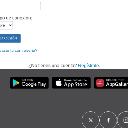
po de conexión:
daste tu contraseña?
¿No tienes una cuenta?
Regístrate
.