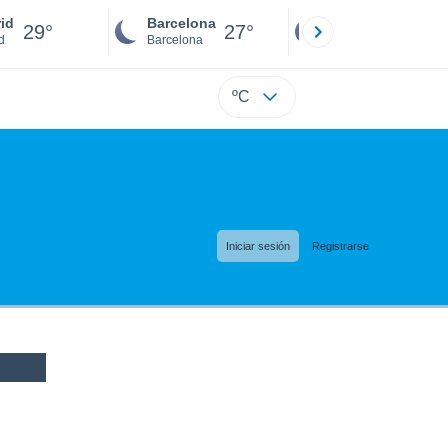
id
Barcelona
Sevilla
29°
27°
27°
d
Barcelona
Sevilla
ºC
Iniciar sesión
Registrarse