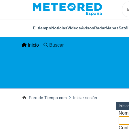
El tiempo
Noticias
Vídeos
Avisos
Radar
Mapas
Satél
Inicio
Buscar
Foro de Tiempo.com
Iniciar sesión
Inicia
Nomb
Cont