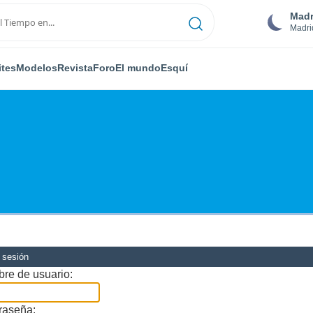
Madr
Madri
ites
Modelos
Revista
Foro
El mundo
Esquí
r sesión
re de usuario:
raseña: