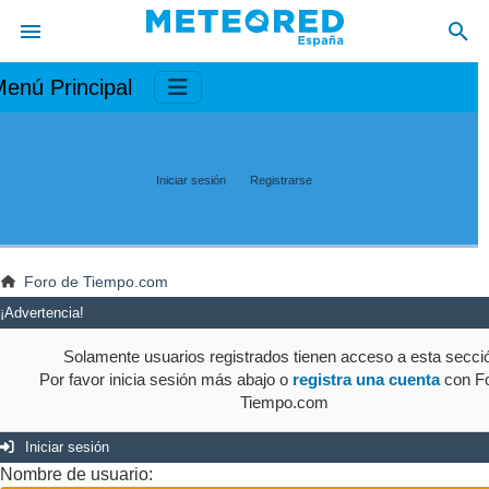
enú Principal
Iniciar sesión
Registrarse
Foro de Tiempo.com
¡Advertencia!
Solamente usuarios registrados tienen acceso a esta secci
Por favor inicia sesión más abajo o
registra una cuenta
con Fo
Tiempo.com
Iniciar sesión
Nombre de usuario: