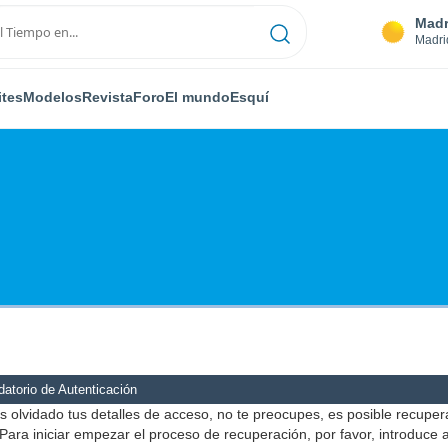
Madr
Madri
ites
Modelos
Revista
Foro
El mundo
Esquí
atorio de Autenticación
s olvidado tus detalles de acceso, no te preocupes, es posible recuper
Para iniciar empezar el proceso de recuperación, por favor, introduce 