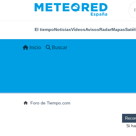
El tiempo
Noticias
Vídeos
Avisos
Radar
Mapas
Satél
Inicio
Buscar
Foro de Tiempo.com
Record
Si ha