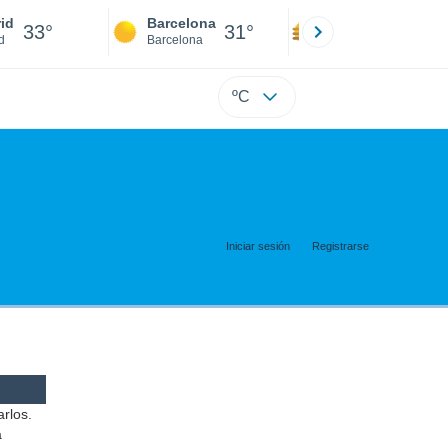
id
Barcelona
Sevilla
33°
31°
35°
d
Barcelona
Sevilla
ºC
Iniciar sesión
Registrarse
arlos.
a