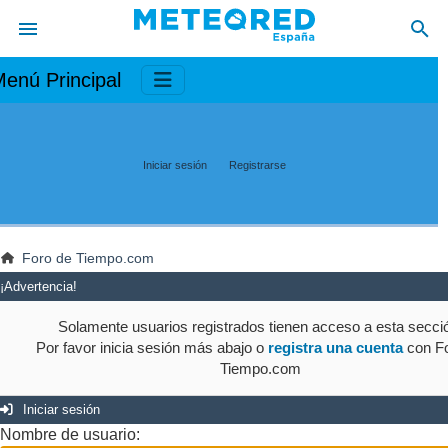
enú Principal
Iniciar sesión
Registrarse
Foro de Tiempo.com
¡Advertencia!
Solamente usuarios registrados tienen acceso a esta secci
Por favor inicia sesión más abajo o
registra una cuenta
con Fo
Tiempo.com
Iniciar sesión
Nombre de usuario: