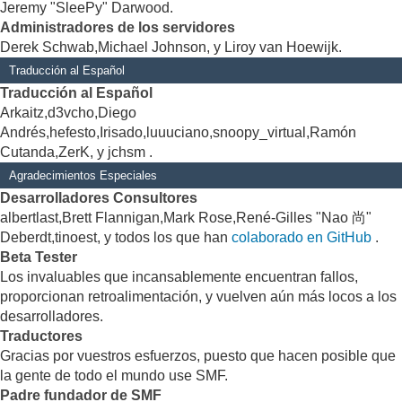
Jeremy "SleePy" Darwood.
Administradores de los servidores
Derek Schwab,Michael Johnson, y Liroy van Hoewijk.
Traducción al Español
Traducción al Español
Arkaitz,d3vcho,Diego
Andrés,hefesto,Irisado,luuuciano,snoopy_virtual,Ramón
Cutanda,ZerK, y jchsm .
Agradecimientos Especiales
Desarrolladores Consultores
albertlast,Brett Flannigan,Mark Rose,René-Gilles "Nao 尚"
Deberdt,tinoest, y todos los que han
colaborado en GitHub
.
Beta Tester
Los invaluables que incansablemente encuentran fallos,
proporcionan retroalimentación, y vuelven aún más locos a los
desarrolladores.
Traductores
Gracias por vuestros esfuerzos, puesto que hacen posible que
la gente de todo el mundo use SMF.
Padre fundador de SMF