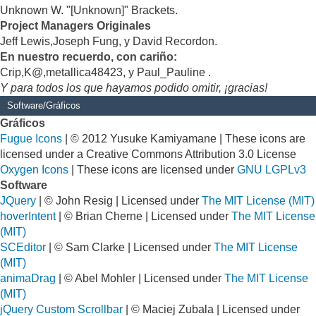
Unknown W. "[Unknown]" Brackets.
Project Managers Originales
Jeff Lewis,Joseph Fung, y David Recordon.
En nuestro recuerdo, con cariño:
Crip,K@,metallica48423, y Paul_Pauline .
Y para todos los que hayamos podido omitir, ¡gracias!
Software/Gráficos
Gráficos
Fugue Icons
| © 2012 Yusuke Kamiyamane | These icons are
licensed under a Creative Commons Attribution 3.0 License
Oxygen Icons
| These icons are licensed under
GNU LGPLv3
Software
JQuery
| © John Resig | Licensed under
The MIT License (MIT)
hoverIntent
| © Brian Cherne | Licensed under
The MIT License
(MIT)
SCEditor
| © Sam Clarke | Licensed under
The MIT License
(MIT)
animaDrag
| © Abel Mohler | Licensed under
The MIT License
(MIT)
jQuery Custom Scrollbar
| © Maciej Zubala | Licensed under