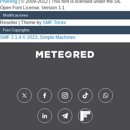
Phennig
| © 2009-2012 | This font is licensed under the SIL
Open Font License, Version 1.1
Modificaciones
Reseller | Theme by
SMF Tricks
Foro Copyrights
SMF 2.1.4 © 2023
,
Simple Machines