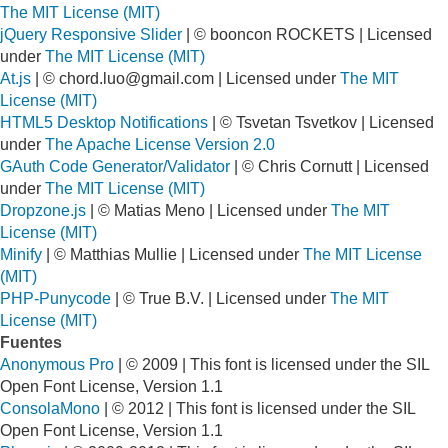
The MIT License (MIT)
jQuery Responsive Slider
| © booncon ROCKETS | Licensed
under
The MIT License (MIT)
At.js
| ©
chord.luo@gmail.com
| Licensed under
The MIT
License (MIT)
HTML5 Desktop Notifications
| © Tsvetan Tsvetkov | Licensed
under
The Apache License Version 2.0
GAuth Code Generator/Validator
| © Chris Cornutt | Licensed
under
The MIT License (MIT)
Dropzone.js
| © Matias Meno | Licensed under
The MIT
License (MIT)
Minify
| © Matthias Mullie | Licensed under
The MIT License
(MIT)
PHP-Punycode
| © True B.V. | Licensed under
The MIT
License (MIT)
Fuentes
Anonymous Pro
| © 2009 | This font is licensed under the SIL
Open Font License, Version 1.1
ConsolaMono
| © 2012 | This font is licensed under the SIL
Open Font License, Version 1.1