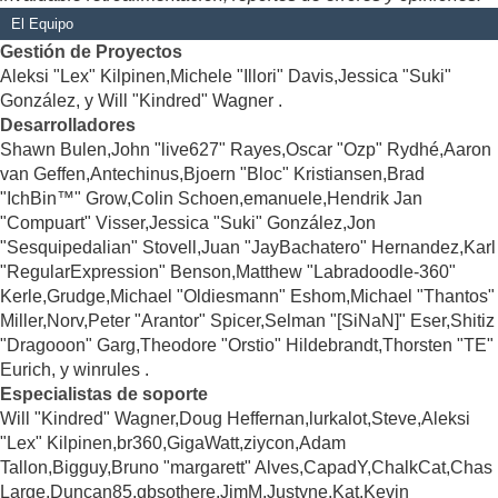
El Equipo
Gestión de Proyectos
Aleksi "Lex" Kilpinen,Michele "Illori" Davis,Jessica "Suki"
González, y Will "Kindred" Wagner .
Desarrolladores
Shawn Bulen,John "live627" Rayes,Oscar "Ozp" Rydhé,Aaron
van Geffen,Antechinus,Bjoern "Bloc" Kristiansen,Brad
"IchBin™" Grow,Colin Schoen,emanuele,Hendrik Jan
"Compuart" Visser,Jessica "Suki" González,Jon
"Sesquipedalian" Stovell,Juan "JayBachatero" Hernandez,Karl
"RegularExpression" Benson,Matthew "Labradoodle-360"
Kerle,Grudge,Michael "Oldiesmann" Eshom,Michael "Thantos"
Miller,Norv,Peter "Arantor" Spicer,Selman "[SiNaN]" Eser,Shitiz
"Dragooon" Garg,Theodore "Orstio" Hildebrandt,Thorsten "TE"
Eurich, y winrules .
Especialistas de soporte
Will "Kindred" Wagner,Doug Heffernan,lurkalot,Steve,Aleksi
"Lex" Kilpinen,br360,GigaWatt,ziycon,Adam
Tallon,Bigguy,Bruno "margarett" Alves,CapadY,ChalkCat,Chas
Large,Duncan85,gbsothere,JimM,Justyne,Kat,Kevin