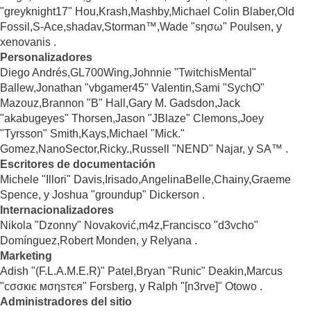
"greyknight17" Hou,Krash,Mashby,Michael Colin Blaber,Old
Fossil,S-Ace,shadav,Storman™,Wade "sησω" Poulsen, y
xenovanis .
Personalizadores
Diego Andrés,GL700Wing,Johnnie "TwitchisMental"
Ballew,Jonathan "vbgamer45" Valentin,Sami "SychO"
Mazouz,Brannon "B" Hall,Gary M. Gadsdon,Jack
"akabugeyes" Thorsen,Jason "JBlaze" Clemons,Joey
"Tyrsson" Smith,Kays,Michael "Mick."
Gomez,NanoSector,Ricky.,Russell "NEND" Najar, y SA™ .
Escritores de documentación
Michele "Illori" Davis,Irisado,AngelinaBelle,Chainy,Graeme
Spence, y Joshua "groundup" Dickerson .
Internacionalizadores
Nikola "Dzonny" Novaković,m4z,Francisco "d3vcho"
Domínguez,Robert Monden, y Relyana .
Marketing
Adish "(F.L.A.M.E.R)" Patel,Bryan "Runic" Deakin,Marcus
"cσσкιє мσηѕтєя" Forsberg, y Ralph "[n3rve]" Otowo .
Administradores del sitio