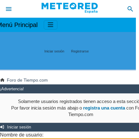
enú Principal
Iniciar sesión
Registrarse
Foro de Tiempo.com
¡Advertencia!
Solamente usuarios registrados tienen acceso a esta secci
Por favor inicia sesión más abajo o
registra una cuenta
con Fo
Tiempo.com
Iniciar sesión
Nombre de usuario: