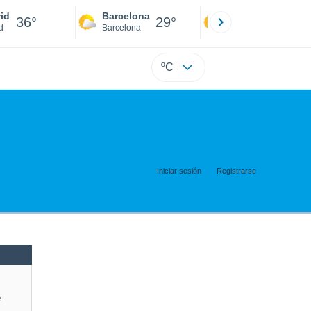
id
Barcelona
Sevilla
36°
29°
39°
d
Barcelona
Sevilla
ºC
Iniciar sesión
Registrarse
e