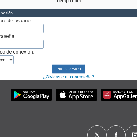
Tiempo.com
r sesión
re de usuario:
raseña:
po de conexión:
¿Olvidaste tu contraseña?