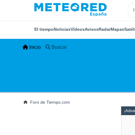
El tiempo
Noticias
Vídeos
Avisos
Radar
Mapas
Satél
Inicio
Buscar
Foro de Tiempo.com
¡Adver