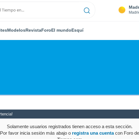
Madr
Madri
ites
Modelos
Revista
Foro
El mundo
Esquí
tencia!
Solamente usuarios registrados tienen acceso a esta sección.
Por favor inicia sesión más abajo o
registra una cuenta
con Foro d