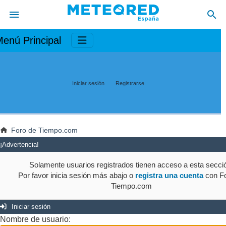
enú Principal
Iniciar sesión
Registrarse
Foro de Tiempo.com
¡Advertencia!
Solamente usuarios registrados tienen acceso a esta secci
Por favor inicia sesión más abajo o
registra una cuenta
con Fo
Tiempo.com
Iniciar sesión
Nombre de usuario: