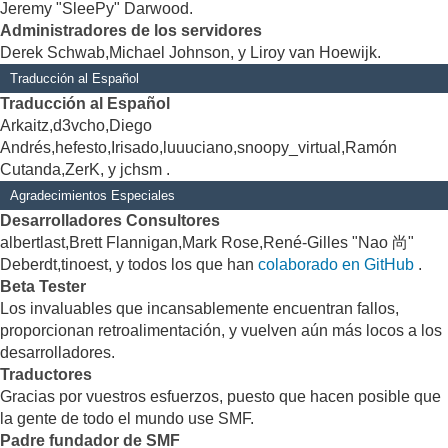
Jeremy "SleePy" Darwood.
Administradores de los servidores
Derek Schwab,Michael Johnson, y Liroy van Hoewijk.
Traducción al Español
Traducción al Español
Arkaitz,d3vcho,Diego
Andrés,hefesto,Irisado,luuuciano,snoopy_virtual,Ramón
Cutanda,ZerK, y jchsm .
Agradecimientos Especiales
Desarrolladores Consultores
albertlast,Brett Flannigan,Mark Rose,René-Gilles "Nao 尚"
Deberdt,tinoest, y todos los que han
colaborado en GitHub
.
Beta Tester
Los invaluables que incansablemente encuentran fallos,
proporcionan retroalimentación, y vuelven aún más locos a los
desarrolladores.
Traductores
Gracias por vuestros esfuerzos, puesto que hacen posible que
la gente de todo el mundo use SMF.
Padre fundador de SMF