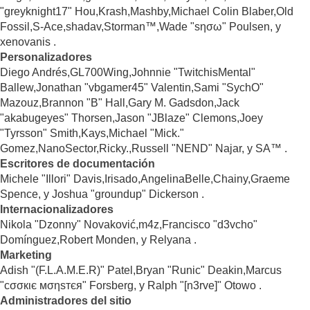
"greyknight17" Hou,Krash,Mashby,Michael Colin Blaber,Old
Fossil,S-Ace,shadav,Storman™,Wade "sησω" Poulsen, y
xenovanis .
Personalizadores
Diego Andrés,GL700Wing,Johnnie "TwitchisMental"
Ballew,Jonathan "vbgamer45" Valentin,Sami "SychO"
Mazouz,Brannon "B" Hall,Gary M. Gadsdon,Jack
"akabugeyes" Thorsen,Jason "JBlaze" Clemons,Joey
"Tyrsson" Smith,Kays,Michael "Mick."
Gomez,NanoSector,Ricky.,Russell "NEND" Najar, y SA™ .
Escritores de documentación
Michele "Illori" Davis,Irisado,AngelinaBelle,Chainy,Graeme
Spence, y Joshua "groundup" Dickerson .
Internacionalizadores
Nikola "Dzonny" Novaković,m4z,Francisco "d3vcho"
Domínguez,Robert Monden, y Relyana .
Marketing
Adish "(F.L.A.M.E.R)" Patel,Bryan "Runic" Deakin,Marcus
"cσσкιє мσηѕтєя" Forsberg, y Ralph "[n3rve]" Otowo .
Administradores del sitio