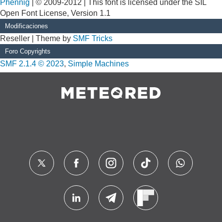
Phennig
| © 2009-2012 | This font is licensed under the SIL
Open Font License, Version 1.1
Modificaciones
Reseller | Theme by
SMF Tricks
Foro Copyrights
SMF 2.1.4 © 2023
,
Simple Machines