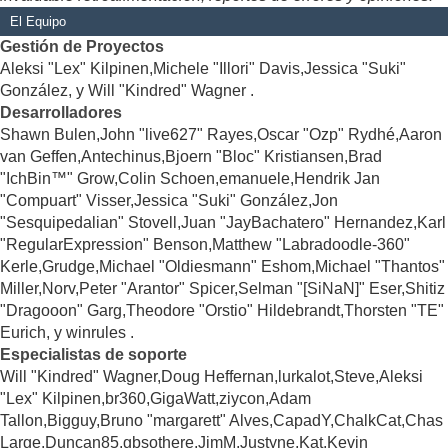
El Equipo
Gestión de Proyectos
Aleksi "Lex" Kilpinen,Michele "Illori" Davis,Jessica "Suki"
González, y Will "Kindred" Wagner .
Desarrolladores
Shawn Bulen,John "live627" Rayes,Oscar "Ozp" Rydhé,Aaron
van Geffen,Antechinus,Bjoern "Bloc" Kristiansen,Brad
"IchBin™" Grow,Colin Schoen,emanuele,Hendrik Jan
"Compuart" Visser,Jessica "Suki" González,Jon
"Sesquipedalian" Stovell,Juan "JayBachatero" Hernandez,Karl
"RegularExpression" Benson,Matthew "Labradoodle-360"
Kerle,Grudge,Michael "Oldiesmann" Eshom,Michael "Thantos"
Miller,Norv,Peter "Arantor" Spicer,Selman "[SiNaN]" Eser,Shitiz
"Dragooon" Garg,Theodore "Orstio" Hildebrandt,Thorsten "TE"
Eurich, y winrules .
Especialistas de soporte
Will "Kindred" Wagner,Doug Heffernan,lurkalot,Steve,Aleksi
"Lex" Kilpinen,br360,GigaWatt,ziycon,Adam
Tallon,Bigguy,Bruno "margarett" Alves,CapadY,ChalkCat,Chas
Large,Duncan85,gbsothere,JimM,Justyne,Kat,Kevin