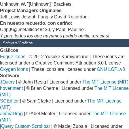
Unknown W. "[Unknown]" Brackets.
Project Managers Originales
Jeff Lewis,Joseph Fung, y David Recordon.
En nuestro recuerdo, con cariño:
Crip,K@,metallica48423, y Paul_Pauline .
Y para todos los que hayamos podido omitir, ¡gracias!
Software/Gráficos
Gráficos
Fugue Icons
| © 2012 Yusuke Kamiyamane | These icons are
licensed under a Creative Commons Attribution 3.0 License
Oxygen Icons
| These icons are licensed under
GNU LGPLv3
Software
JQuery
| © John Resig | Licensed under
The MIT License (MIT)
hoverIntent
| © Brian Cherne | Licensed under
The MIT License
(MIT)
SCEditor
| © Sam Clarke | Licensed under
The MIT License
(MIT)
animaDrag
| © Abel Mohler | Licensed under
The MIT License
(MIT)
jQuery Custom Scrollbar
| © Maciej Zubala | Licensed under