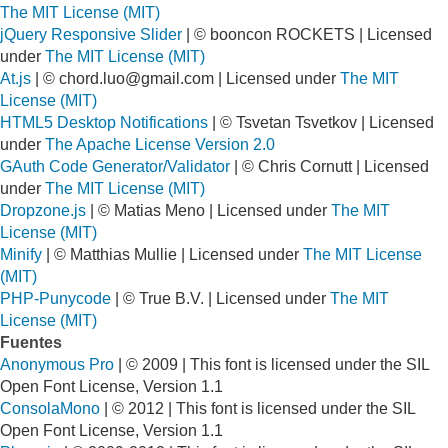
The MIT License (MIT)
jQuery Responsive Slider
| © booncon ROCKETS | Licensed
under
The MIT License (MIT)
At.js
| ©
chord.luo@gmail.com
| Licensed under
The MIT
License (MIT)
HTML5 Desktop Notifications
| © Tsvetan Tsvetkov | Licensed
under
The Apache License Version 2.0
GAuth Code Generator/Validator
| © Chris Cornutt | Licensed
under
The MIT License (MIT)
Dropzone.js
| © Matias Meno | Licensed under
The MIT
License (MIT)
Minify
| © Matthias Mullie | Licensed under
The MIT License
(MIT)
PHP-Punycode
| © True B.V. | Licensed under
The MIT
License (MIT)
Fuentes
Anonymous Pro
| © 2009 | This font is licensed under the SIL
Open Font License, Version 1.1
ConsolaMono
| © 2012 | This font is licensed under the SIL
Open Font License, Version 1.1