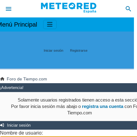
enú Principal
Iniciar sesión
Registrarse
Foro de Tiempo.com
¡Advertencia!
Solamente usuarios registrados tienen acceso a esta secci
Por favor inicia sesión más abajo o
registra una cuenta
con Fo
Tiempo.com
Iniciar sesión
Nombre de usuario: