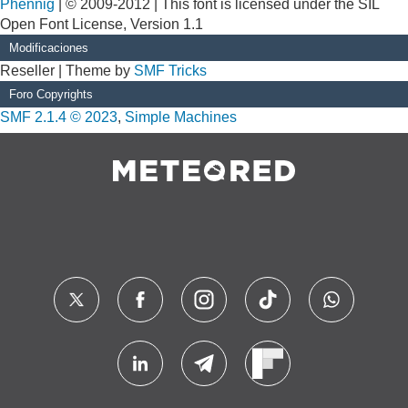
Phennig
| © 2009-2012 | This font is licensed under the SIL
Open Font License, Version 1.1
Modificaciones
Reseller | Theme by
SMF Tricks
Foro Copyrights
SMF 2.1.4 © 2023
,
Simple Machines