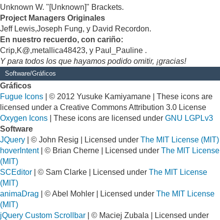
Unknown W. "[Unknown]" Brackets.
Project Managers Originales
Jeff Lewis,Joseph Fung, y David Recordon.
En nuestro recuerdo, con cariño:
Crip,K@,metallica48423, y Paul_Pauline .
Y para todos los que hayamos podido omitir, ¡gracias!
Software/Gráficos
Gráficos
Fugue Icons
| © 2012 Yusuke Kamiyamane | These icons are
licensed under a Creative Commons Attribution 3.0 License
Oxygen Icons
| These icons are licensed under
GNU LGPLv3
Software
JQuery
| © John Resig | Licensed under
The MIT License (MIT)
hoverIntent
| © Brian Cherne | Licensed under
The MIT License
(MIT)
SCEditor
| © Sam Clarke | Licensed under
The MIT License
(MIT)
animaDrag
| © Abel Mohler | Licensed under
The MIT License
(MIT)
jQuery Custom Scrollbar
| © Maciej Zubala | Licensed under