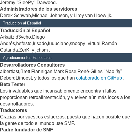
Jeremy "SleePy" Darwood.
Administradores de los servidores
Derek Schwab,Michael Johnson, y Liroy van Hoewijk.
Traducción al Español
Traducción al Español
Arkaitz,d3vcho,Diego
Andrés,hefesto,Irisado,luuuciano,snoopy_virtual,Ramón
Cutanda,ZerK, y jchsm .
Agradecimientos Especiales
Desarrolladores Consultores
albertlast,Brett Flannigan,Mark Rose,René-Gilles "Nao 尚"
Deberdt,tinoest, y todos los que han
colaborado en GitHub
.
Beta Tester
Los invaluables que incansablemente encuentran fallos,
proporcionan retroalimentación, y vuelven aún más locos a los
desarrolladores.
Traductores
Gracias por vuestros esfuerzos, puesto que hacen posible que
la gente de todo el mundo use SMF.
Padre fundador de SMF