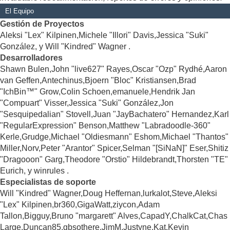
El Equipo
Gestión de Proyectos
Aleksi "Lex" Kilpinen,Michele "Illori" Davis,Jessica "Suki"
González, y Will "Kindred" Wagner .
Desarrolladores
Shawn Bulen,John "live627" Rayes,Oscar "Ozp" Rydhé,Aaron
van Geffen,Antechinus,Bjoern "Bloc" Kristiansen,Brad
"IchBin™" Grow,Colin Schoen,emanuele,Hendrik Jan
"Compuart" Visser,Jessica "Suki" González,Jon
"Sesquipedalian" Stovell,Juan "JayBachatero" Hernandez,Karl
"RegularExpression" Benson,Matthew "Labradoodle-360"
Kerle,Grudge,Michael "Oldiesmann" Eshom,Michael "Thantos"
Miller,Norv,Peter "Arantor" Spicer,Selman "[SiNaN]" Eser,Shitiz
"Dragooon" Garg,Theodore "Orstio" Hildebrandt,Thorsten "TE"
Eurich, y winrules .
Especialistas de soporte
Will "Kindred" Wagner,Doug Heffernan,lurkalot,Steve,Aleksi
"Lex" Kilpinen,br360,GigaWatt,ziycon,Adam
Tallon,Bigguy,Bruno "margarett" Alves,CapadY,ChalkCat,Chas
Large,Duncan85,gbsothere,JimM,Justyne,Kat,Kevin