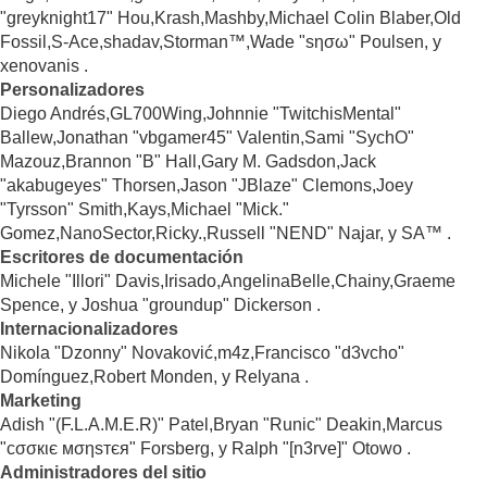
"greyknight17" Hou,Krash,Mashby,Michael Colin Blaber,Old
Fossil,S-Ace,shadav,Storman™,Wade "sησω" Poulsen, y
xenovanis .
Personalizadores
Diego Andrés,GL700Wing,Johnnie "TwitchisMental"
Ballew,Jonathan "vbgamer45" Valentin,Sami "SychO"
Mazouz,Brannon "B" Hall,Gary M. Gadsdon,Jack
"akabugeyes" Thorsen,Jason "JBlaze" Clemons,Joey
"Tyrsson" Smith,Kays,Michael "Mick."
Gomez,NanoSector,Ricky.,Russell "NEND" Najar, y SA™ .
Escritores de documentación
Michele "Illori" Davis,Irisado,AngelinaBelle,Chainy,Graeme
Spence, y Joshua "groundup" Dickerson .
Internacionalizadores
Nikola "Dzonny" Novaković,m4z,Francisco "d3vcho"
Domínguez,Robert Monden, y Relyana .
Marketing
Adish "(F.L.A.M.E.R)" Patel,Bryan "Runic" Deakin,Marcus
"cσσкιє мσηѕтєя" Forsberg, y Ralph "[n3rve]" Otowo .
Administradores del sitio