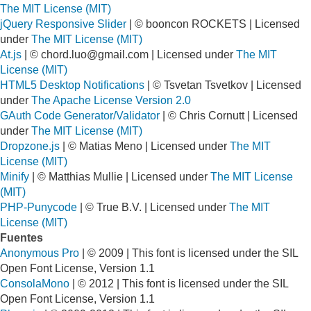
The MIT License (MIT)
jQuery Responsive Slider
| © booncon ROCKETS | Licensed
under
The MIT License (MIT)
At.js
| ©
chord.luo@gmail.com
| Licensed under
The MIT
License (MIT)
HTML5 Desktop Notifications
| © Tsvetan Tsvetkov | Licensed
under
The Apache License Version 2.0
GAuth Code Generator/Validator
| © Chris Cornutt | Licensed
under
The MIT License (MIT)
Dropzone.js
| © Matias Meno | Licensed under
The MIT
License (MIT)
Minify
| © Matthias Mullie | Licensed under
The MIT License
(MIT)
PHP-Punycode
| © True B.V. | Licensed under
The MIT
License (MIT)
Fuentes
Anonymous Pro
| © 2009 | This font is licensed under the SIL
Open Font License, Version 1.1
ConsolaMono
| © 2012 | This font is licensed under the SIL
Open Font License, Version 1.1