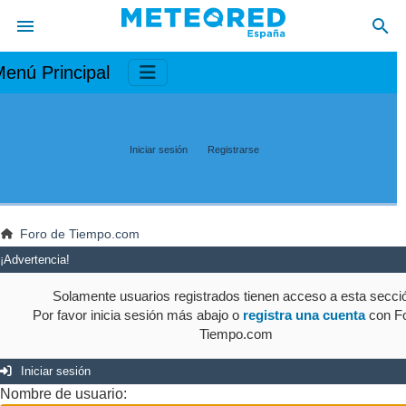
enú Principal
Iniciar sesión
Registrarse
Foro de Tiempo.com
¡Advertencia!
Solamente usuarios registrados tienen acceso a esta secci
Por favor inicia sesión más abajo o
registra una cuenta
con Fo
Tiempo.com
Iniciar sesión
Nombre de usuario: