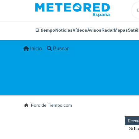
El tiempo
Noticias
Vídeos
Avisos
Radar
Mapas
Satél
Inicio
Buscar
Foro de Tiempo.com
Record
Si ha