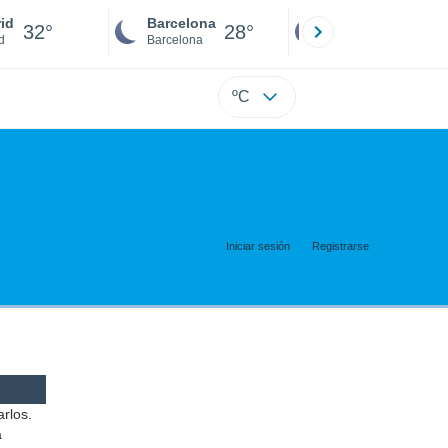
id
Barcelona
Sevilla
32°
28°
32°
d
Barcelona
Sevilla
ºC
Iniciar sesión
Registrarse
arlos.
a