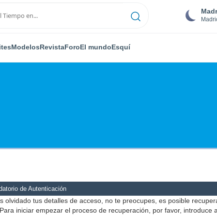
Madr
Madri
ites
Modelos
Revista
Foro
El mundo
Esquí
atorio de Autenticación
s olvidado tus detalles de acceso, no te preocupes, es posible recuper
Para iniciar empezar el proceso de recuperación, por favor, introduce 