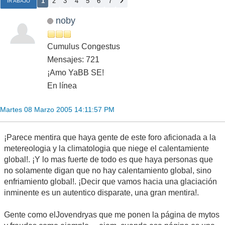
1
2
3
4
5
6
7
IR ABAJO
noby
Cumulus Congestus
Mensajes: 721
¡Amo YaBB SE!
En línea
Martes 08 Marzo 2005 14:11:57 PM
¡Parece mentira que haya gente de este foro aficionada a la
metereologia y la climatologia que niege el calentamiente
global!. ¡Y lo mas fuerte de todo es que haya personas que
no solamente digan que no hay calentamiento global, sino
enfriamiento global!. ¡Decir que vamos hacia una glaciación
inminente es un autentico disparate, una gran mentira!.
Gente como elJovendryas que me ponen la página de mytos