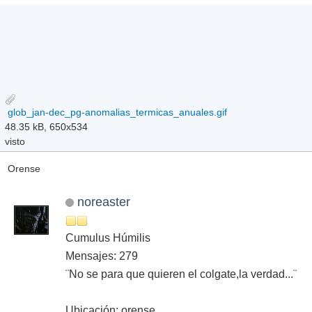
glob_jan-dec_pg-anomalias_termicas_anuales.gif
48.35 kB, 650x534
visto
Orense
noreaster
Cumulus Húmilis
Mensajes: 279
¨No se para que quieren el colgate,la verdad...¨
Ubicación: orense