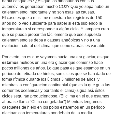
había casquetes? ¿Es que los dinosaurios con sus
automóviles generaban mucho CO2? Que yo sepa hubo un
calentamiento importante y no son esas las causas.
El caso es que a mi si me muestran los registros de 150
años no lo veo suficiente para saber si está subiendo la
temperatura o si corresponde a algún ciclo. Y tampoco creo
que se pueda probar tán fácilemente que ese supuesto
calentamiento se deba a causas antrópicas y no a una
evolución natural del clima, que como sabrás, es variable.
Por cierto, no es que vayamos hacia una era glaciar, es que
estamos
metidos un una era glaciar que comenzó hace
pocos millones de años. Lo que pasa es que estamos en un
período de retirada de hielos, son ciclos que se han dado de
forma rítmica durante los últimos 3 millones de años, y
mientras la configuracion continental (que es la que guia las
corrientes oceánicas y por tanto el clima) sigua así, éstos
ciclos seguirán produciendose. (El clima en el que estamos
ahora se llama "Clima congelador") Mientras tengamos
casquetes de hielo en los polos estaremos en un período
glacioar, con temepraturas por debajo de la media.