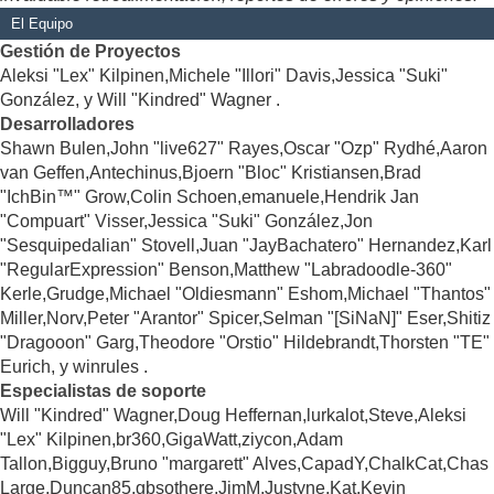
El Equipo
Gestión de Proyectos
Aleksi "Lex" Kilpinen,Michele "Illori" Davis,Jessica "Suki"
González, y Will "Kindred" Wagner .
Desarrolladores
Shawn Bulen,John "live627" Rayes,Oscar "Ozp" Rydhé,Aaron
van Geffen,Antechinus,Bjoern "Bloc" Kristiansen,Brad
"IchBin™" Grow,Colin Schoen,emanuele,Hendrik Jan
"Compuart" Visser,Jessica "Suki" González,Jon
"Sesquipedalian" Stovell,Juan "JayBachatero" Hernandez,Karl
"RegularExpression" Benson,Matthew "Labradoodle-360"
Kerle,Grudge,Michael "Oldiesmann" Eshom,Michael "Thantos"
Miller,Norv,Peter "Arantor" Spicer,Selman "[SiNaN]" Eser,Shitiz
"Dragooon" Garg,Theodore "Orstio" Hildebrandt,Thorsten "TE"
Eurich, y winrules .
Especialistas de soporte
Will "Kindred" Wagner,Doug Heffernan,lurkalot,Steve,Aleksi
"Lex" Kilpinen,br360,GigaWatt,ziycon,Adam
Tallon,Bigguy,Bruno "margarett" Alves,CapadY,ChalkCat,Chas
Large,Duncan85,gbsothere,JimM,Justyne,Kat,Kevin