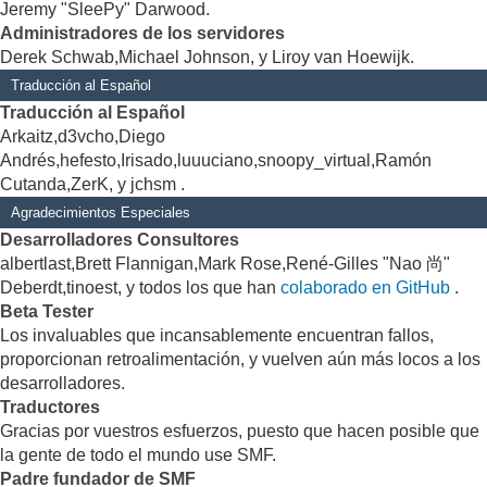
Jeremy "SleePy" Darwood.
Administradores de los servidores
Derek Schwab,Michael Johnson, y Liroy van Hoewijk.
Traducción al Español
Traducción al Español
Arkaitz,d3vcho,Diego
Andrés,hefesto,Irisado,luuuciano,snoopy_virtual,Ramón
Cutanda,ZerK, y jchsm .
Agradecimientos Especiales
Desarrolladores Consultores
albertlast,Brett Flannigan,Mark Rose,René-Gilles "Nao 尚"
Deberdt,tinoest, y todos los que han
colaborado en GitHub
.
Beta Tester
Los invaluables que incansablemente encuentran fallos,
proporcionan retroalimentación, y vuelven aún más locos a los
desarrolladores.
Traductores
Gracias por vuestros esfuerzos, puesto que hacen posible que
la gente de todo el mundo use SMF.
Padre fundador de SMF