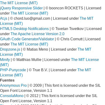
The MIT License (MIT)
jQuery Responsive Slider
| © booncon ROCKETS | Licensed
under
The MIT License (MIT)
At.js
| ©
chord.luo@gmail.com
| Licensed under
The MIT
License (MIT)
HTML5 Desktop Notifications
| © Tsvetan Tsvetkov | Licensed
under
The Apache License Version 2.0
GAuth Code Generator/Validator
| © Chris Cornutt | Licensed
under
The MIT License (MIT)
Dropzone.js
| © Matias Meno | Licensed under
The MIT
License (MIT)
Minify
| © Matthias Mullie | Licensed under
The MIT License
(MIT)
PHP-Punycode
| © True B.V. | Licensed under
The MIT
License (MIT)
Fuentes
Anonymous Pro
| © 2009 | This font is licensed under the SIL
Open Font License, Version 1.1
ConsolaMono
| © 2012 | This font is licensed under the SIL
Open Font License, Version 1.1