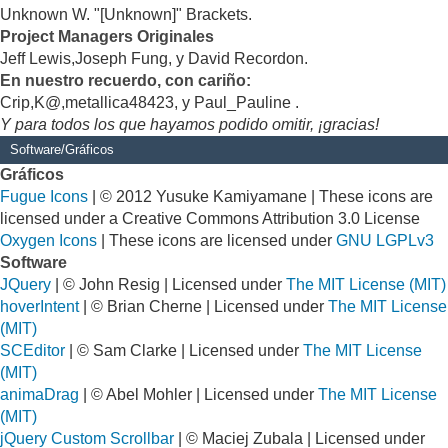
Unknown W. "[Unknown]" Brackets.
Project Managers Originales
Jeff Lewis,Joseph Fung, y David Recordon.
En nuestro recuerdo, con cariño:
Crip,K@,metallica48423, y Paul_Pauline .
Y para todos los que hayamos podido omitir, ¡gracias!
Software/Gráficos
Gráficos
Fugue Icons
| © 2012 Yusuke Kamiyamane | These icons are
licensed under a Creative Commons Attribution 3.0 License
Oxygen Icons
| These icons are licensed under
GNU LGPLv3
Software
JQuery
| © John Resig | Licensed under
The MIT License (MIT)
hoverIntent
| © Brian Cherne | Licensed under
The MIT License
(MIT)
SCEditor
| © Sam Clarke | Licensed under
The MIT License
(MIT)
animaDrag
| © Abel Mohler | Licensed under
The MIT License
(MIT)
jQuery Custom Scrollbar
| © Maciej Zubala | Licensed under