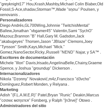
"greyknight17" Hou,Krash,Mashby,Michael Colin Blaber,Old
Fossil,S-Ace,shadav,Storman™,Wade "sησω" Poulsen, y
xenovanis .
Personalizadores
Diego Andrés,GL700Wing,Johnnie "TwitchisMental"
Ballew,Jonathan "vbgamer45" Valentin,Sami "SychO"
Mazouz,Brannon "B" Hall,Gary M. Gadsdon,Jack
"akabugeyes" Thorsen,Jason "JBlaze" Clemons,Joey
"Tyrsson" Smith,Kays,Michael "Mick."
Gomez,NanoSector,Ricky.,Russell "NEND" Najar, y SA™ .
Escritores de documentación
Michele "Illori" Davis,Irisado,AngelinaBelle,Chainy,Graeme
Spence, y Joshua "groundup" Dickerson .
Internacionalizadores
Nikola "Dzonny" Novaković,m4z,Francisco "d3vcho"
Domínguez,Robert Monden, y Relyana .
Marketing
Adish "(F.L.A.M.E.R)" Patel,Bryan "Runic" Deakin,Marcus
"cσσкιє мσηѕтєя" Forsberg, y Ralph "[n3rve]" Otowo .
Administradores del sitio