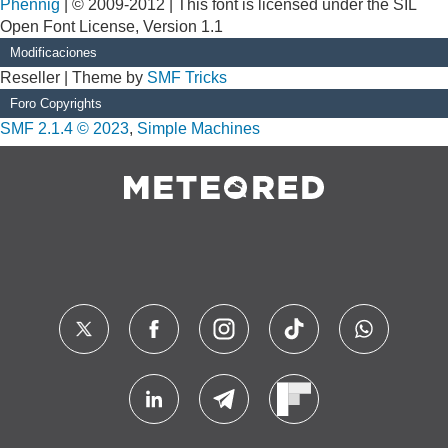
Phennig
| © 2009-2012 | This font is licensed under the SIL
Open Font License, Version 1.1
Modificaciones
Reseller | Theme by
SMF Tricks
Foro Copyrights
SMF 2.1.4 © 2023
,
Simple Machines