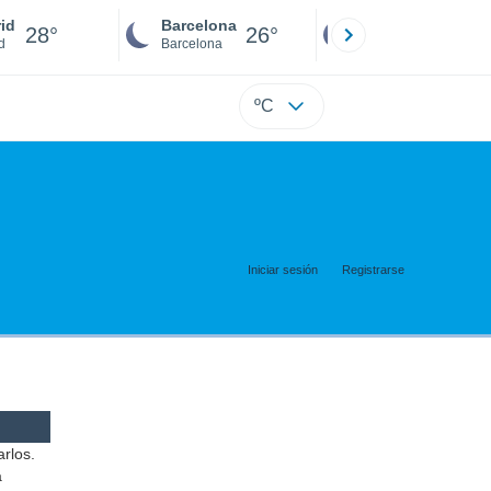
id
Barcelona
Sevilla
28°
26°
26°
d
Barcelona
Sevilla
ºC
Iniciar sesión
Registrarse
arlos.
a