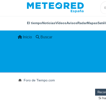
El tiempo
Noticias
Vídeos
Avisos
Radar
Mapas
Satél
Inicio
Buscar
Foro de Tiempo.com
Record
Si ha