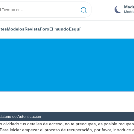
Madr
Madri
ites
Modelos
Revista
Foro
El mundo
Esquí
atorio de Autenticación
s olvidado tus detalles de acceso, no te preocupes, es posible recuper
Para iniciar empezar el proceso de recuperación, por favor, introduce 