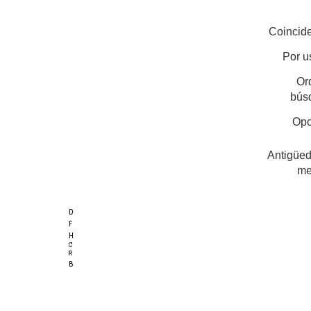
Coincide
Por u
Or
bús
Opc
Antigüed
me