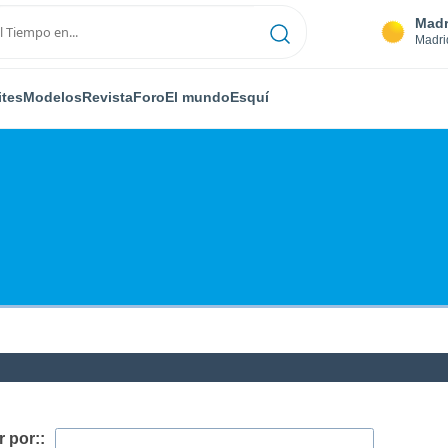
Madr
Madri
ites
Modelos
Revista
Foro
El mundo
Esquí
 por::