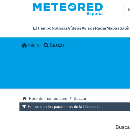
El tiempo
Noticias
Vídeos
Avisos
Radar
Mapas
Satél
Inicio
Buscar
Foro de Tiempo.com
Buscar
Establezca los parámetros de la búsqueda
Buscar