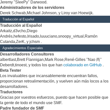
Jeremy "SleePy" Darwood.
Administradores de los servidores
Derek Schwab,Michael Johnson, y Liroy van Hoewijk.
Traducción al Español
Traducción al Español
Arkaitz,d3vcho,Diego
Andrés,hefesto,Irisado,luuuciano,snoopy_virtual,Ramón
Cutanda,ZerK, y jchsm .
Agradecimientos Especiales
Desarrolladores Consultores
albertlast,Brett Flannigan,Mark Rose,René-Gilles "Nao 尚"
Deberdt,tinoest, y todos los que han
colaborado en GitHub
.
Beta Tester
Los invaluables que incansablemente encuentran fallos,
proporcionan retroalimentación, y vuelven aún más locos a los
desarrolladores.
Traductores
Gracias por vuestros esfuerzos, puesto que hacen posible que
la gente de todo el mundo use SMF.
Padre fundador de SMF