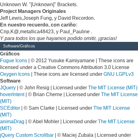
Unknown W. "[Unknown]" Brackets.
Project Managers Originales
Jeff Lewis,Joseph Fung, y David Recordon.
En nuestro recuerdo, con cariño:
Crip,K@,metallica48423, y Paul_Pauline .
Y para todos los que hayamos podido omitir, ¡gracias!
Software/Gráficos
Gráficos
Fugue Icons
| © 2012 Yusuke Kamiyamane | These icons are
licensed under a Creative Commons Attribution 3.0 License
Oxygen Icons
| These icons are licensed under
GNU LGPLv3
Software
JQuery
| © John Resig | Licensed under
The MIT License (MIT)
hoverIntent
| © Brian Cherne | Licensed under
The MIT License
(MIT)
SCEditor
| © Sam Clarke | Licensed under
The MIT License
(MIT)
animaDrag
| © Abel Mohler | Licensed under
The MIT License
(MIT)
jQuery Custom Scrollbar
| © Maciej Zubala | Licensed under