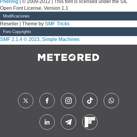
Phennig
| © 2009-2012 | This font is licensed under the SIL
Open Font License, Version 1.1
Modificaciones
Reseller | Theme by
SMF Tricks
Foro Copyrights
SMF 2.1.4 © 2023
,
Simple Machines