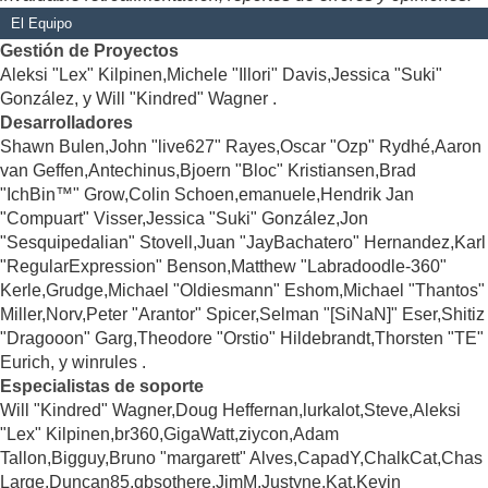
El Equipo
Gestión de Proyectos
Aleksi "Lex" Kilpinen,Michele "Illori" Davis,Jessica "Suki"
González, y Will "Kindred" Wagner .
Desarrolladores
Shawn Bulen,John "live627" Rayes,Oscar "Ozp" Rydhé,Aaron
van Geffen,Antechinus,Bjoern "Bloc" Kristiansen,Brad
"IchBin™" Grow,Colin Schoen,emanuele,Hendrik Jan
"Compuart" Visser,Jessica "Suki" González,Jon
"Sesquipedalian" Stovell,Juan "JayBachatero" Hernandez,Karl
"RegularExpression" Benson,Matthew "Labradoodle-360"
Kerle,Grudge,Michael "Oldiesmann" Eshom,Michael "Thantos"
Miller,Norv,Peter "Arantor" Spicer,Selman "[SiNaN]" Eser,Shitiz
"Dragooon" Garg,Theodore "Orstio" Hildebrandt,Thorsten "TE"
Eurich, y winrules .
Especialistas de soporte
Will "Kindred" Wagner,Doug Heffernan,lurkalot,Steve,Aleksi
"Lex" Kilpinen,br360,GigaWatt,ziycon,Adam
Tallon,Bigguy,Bruno "margarett" Alves,CapadY,ChalkCat,Chas
Large,Duncan85,gbsothere,JimM,Justyne,Kat,Kevin