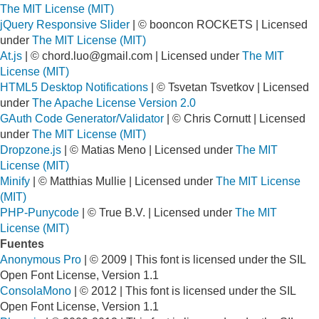
The MIT License (MIT)
jQuery Responsive Slider
| © booncon ROCKETS | Licensed
under
The MIT License (MIT)
At.js
| ©
chord.luo@gmail.com
| Licensed under
The MIT
License (MIT)
HTML5 Desktop Notifications
| © Tsvetan Tsvetkov | Licensed
under
The Apache License Version 2.0
GAuth Code Generator/Validator
| © Chris Cornutt | Licensed
under
The MIT License (MIT)
Dropzone.js
| © Matias Meno | Licensed under
The MIT
License (MIT)
Minify
| © Matthias Mullie | Licensed under
The MIT License
(MIT)
PHP-Punycode
| © True B.V. | Licensed under
The MIT
License (MIT)
Fuentes
Anonymous Pro
| © 2009 | This font is licensed under the SIL
Open Font License, Version 1.1
ConsolaMono
| © 2012 | This font is licensed under the SIL
Open Font License, Version 1.1