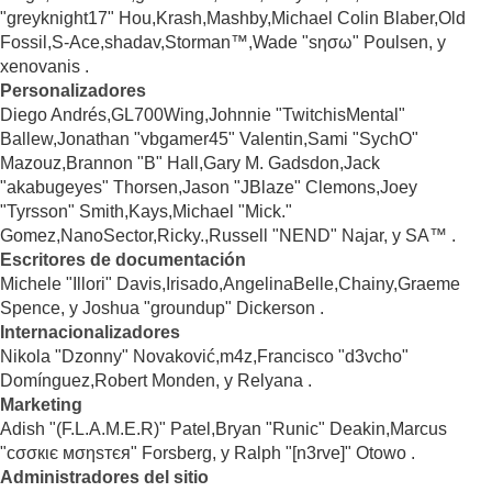
"greyknight17" Hou,Krash,Mashby,Michael Colin Blaber,Old
Fossil,S-Ace,shadav,Storman™,Wade "sησω" Poulsen, y
xenovanis .
Personalizadores
Diego Andrés,GL700Wing,Johnnie "TwitchisMental"
Ballew,Jonathan "vbgamer45" Valentin,Sami "SychO"
Mazouz,Brannon "B" Hall,Gary M. Gadsdon,Jack
"akabugeyes" Thorsen,Jason "JBlaze" Clemons,Joey
"Tyrsson" Smith,Kays,Michael "Mick."
Gomez,NanoSector,Ricky.,Russell "NEND" Najar, y SA™ .
Escritores de documentación
Michele "Illori" Davis,Irisado,AngelinaBelle,Chainy,Graeme
Spence, y Joshua "groundup" Dickerson .
Internacionalizadores
Nikola "Dzonny" Novaković,m4z,Francisco "d3vcho"
Domínguez,Robert Monden, y Relyana .
Marketing
Adish "(F.L.A.M.E.R)" Patel,Bryan "Runic" Deakin,Marcus
"cσσкιє мσηѕтєя" Forsberg, y Ralph "[n3rve]" Otowo .
Administradores del sitio