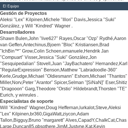
El Equipo
Gestión de Proyectos
Aleksi "Lex" Kilpinen,Michele "Illori" Davis,Jessica "Suki"
González, y Will "Kindred" Wagner .
Desarrolladores
Shawn Bulen,John "live627" Rayes,Oscar "Ozp" Rydhé,Aaron
van Geffen,Antechinus,Bjoern "Bloc" Kristiansen,Brad
"IchBin™" Grow,Colin Schoen,emanuele,Hendrik Jan
"Compuart" Visser,Jessica "Suki" González,Jon
"Sesquipedalian" Stovell,Juan "JayBachatero" Hernandez,Karl
"RegularExpression" Benson,Matthew "Labradoodle-360"
Kerle,Grudge,Michael "Oldiesmann" Eshom,Michael "Thantos"
Miller,Norv,Peter "Arantor" Spicer,Selman "[SiNaN]" Eser,Shitiz
"Dragooon" Garg,Theodore "Orstio" Hildebrandt,Thorsten "TE"
Eurich, y winrules .
Especialistas de soporte
Will "Kindred" Wagner,Doug Heffernan,lurkalot,Steve,Aleksi
"Lex" Kilpinen,br360,GigaWatt,ziycon,Adam
Tallon,Bigguy,Bruno "margarett" Alves,CapadY,ChalkCat,Chas
Large,Duncan85,gbsothere,JimM,Justyne,Kat,Kevin