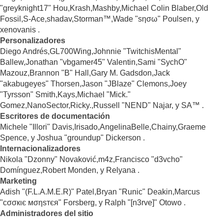
"greyknight17" Hou,Krash,Mashby,Michael Colin Blaber,Old
Fossil,S-Ace,shadav,Storman™,Wade "sησω" Poulsen, y
xenovanis .
Personalizadores
Diego Andrés,GL700Wing,Johnnie "TwitchisMental"
Ballew,Jonathan "vbgamer45" Valentin,Sami "SychO"
Mazouz,Brannon "B" Hall,Gary M. Gadsdon,Jack
"akabugeyes" Thorsen,Jason "JBlaze" Clemons,Joey
"Tyrsson" Smith,Kays,Michael "Mick."
Gomez,NanoSector,Ricky.,Russell "NEND" Najar, y SA™ .
Escritores de documentación
Michele "Illori" Davis,Irisado,AngelinaBelle,Chainy,Graeme
Spence, y Joshua "groundup" Dickerson .
Internacionalizadores
Nikola "Dzonny" Novaković,m4z,Francisco "d3vcho"
Domínguez,Robert Monden, y Relyana .
Marketing
Adish "(F.L.A.M.E.R)" Patel,Bryan "Runic" Deakin,Marcus
"cσσкιє мσηѕтєя" Forsberg, y Ralph "[n3rve]" Otowo .
Administradores del sitio