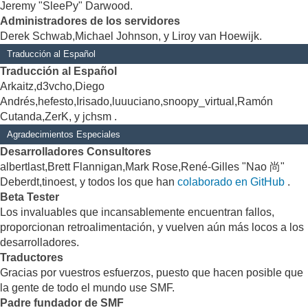
Jeremy "SleePy" Darwood.
Administradores de los servidores
Derek Schwab,Michael Johnson, y Liroy van Hoewijk.
Traducción al Español
Traducción al Español
Arkaitz,d3vcho,Diego
Andrés,hefesto,Irisado,luuuciano,snoopy_virtual,Ramón
Cutanda,ZerK, y jchsm .
Agradecimientos Especiales
Desarrolladores Consultores
albertlast,Brett Flannigan,Mark Rose,René-Gilles "Nao 尚"
Deberdt,tinoest, y todos los que han
colaborado en GitHub
.
Beta Tester
Los invaluables que incansablemente encuentran fallos,
proporcionan retroalimentación, y vuelven aún más locos a los
desarrolladores.
Traductores
Gracias por vuestros esfuerzos, puesto que hacen posible que
la gente de todo el mundo use SMF.
Padre fundador de SMF