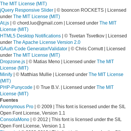
The MIT License (MIT)
jQuery Responsive Slider
| © booncon ROCKETS | Licensed
under
The MIT License (MIT)
At.js
| ©
chord.luo@gmail.com
| Licensed under
The MIT
License (MIT)
HTML5 Desktop Notifications
| © Tsvetan Tsvetkov | Licensed
under
The Apache License Version 2.0
GAuth Code Generator/Validator
| © Chris Cornutt | Licensed
under
The MIT License (MIT)
Dropzone.js
| © Matias Meno | Licensed under
The MIT
License (MIT)
Minify
| © Matthias Mullie | Licensed under
The MIT License
(MIT)
PHP-Punycode
| © True B.V. | Licensed under
The MIT
License (MIT)
Fuentes
Anonymous Pro
| © 2009 | This font is licensed under the SIL
Open Font License, Version 1.1
ConsolaMono
| © 2012 | This font is licensed under the SIL
Open Font License, Version 1.1