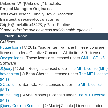
Unknown W. "[Unknown]" Brackets.
Project Managers Originales
Jeff Lewis,Joseph Fung, y David Recordon.
En nuestro recuerdo, con cariño:
Crip,K@,metallica48423, y Paul_Pauline .
Y para todos los que hayamos podido omitir, ¡gracias!
Software/Gráficos
Gráficos
Fugue Icons
| © 2012 Yusuke Kamiyamane | These icons are
licensed under a Creative Commons Attribution 3.0 License
Oxygen Icons
| These icons are licensed under
GNU LGPLv3
Software
JQuery
| © John Resig | Licensed under
The MIT License (MIT)
hoverIntent
| © Brian Cherne | Licensed under
The MIT License
(MIT)
SCEditor
| © Sam Clarke | Licensed under
The MIT License
(MIT)
animaDrag
| © Abel Mohler | Licensed under
The MIT License
(MIT)
jQuery Custom Scrollbar
| © Maciej Zubala | Licensed under