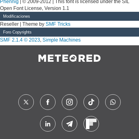
Phennig
| © 2009-2012 | This font is licensed under the SIL
Open Font License, Version 1.1
Modificaciones
Reseller | Theme by
SMF Tricks
Foro Copyrights
SMF 2.1.4 © 2023
,
Simple Machines