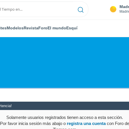
Madr
Madri
ites
Modelos
Revista
Foro
El mundo
Esquí
tencia!
Solamente usuarios registrados tienen acceso a esta sección.
Por favor inicia sesión más abajo o
registra una cuenta
con Foro d