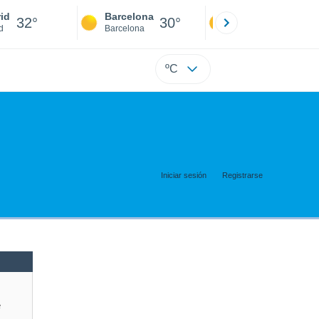
id
Barcelona
Sevilla
32°
30°
34°
d
Barcelona
Sevilla
ºC
Iniciar sesión
Registrarse
e