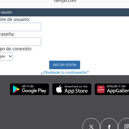
Tiempo.com
r sesión
re de usuario:
raseña:
po de conexión:
¿Olvidaste tu contraseña?