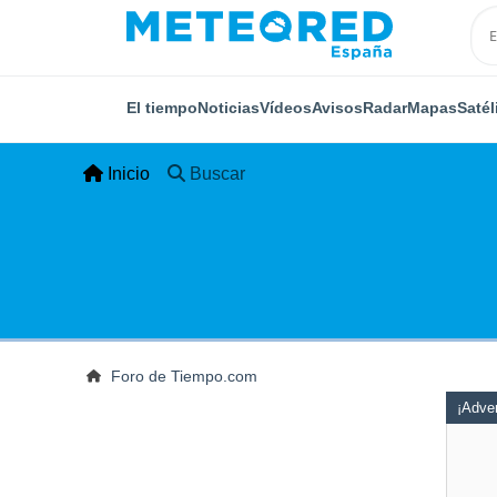
El tiempo
Noticias
Vídeos
Avisos
Radar
Mapas
Satél
Inicio
Buscar
Foro de Tiempo.com
¡Adver