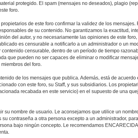
 material protegido. El spam (mensajes no deseados), plagio (r
ste foro.
s propietarios de este foro confirmar la validez de los mensaje
esponsables de su contenido. No garantizamos la exactitud, int
ón del autor, y no necesariamente las opiniones de este foro, su
licado es censurable a notificarlo a un administrador o un mode
ar contenido censurable, dentro de un período de tiempo razonab
enda que pueden no ser capaces de eliminar o modificar mensaje
s miembros del foro.
tenido de los mensajes que publica. Además, está de acuerdo e
acionado con este foro, su Staff, y sus subsidiarios. Los propiet
relacionada recabada en este servicio) en el supuesto de una qu
elegir su nombre de usuario. Le aconsejamos que utilice un nomb
s su contraseña a otra persona excepto a un administrador, para
ersona bajo ningún concepto. Le recomendamos ENCARECIDA
enta.