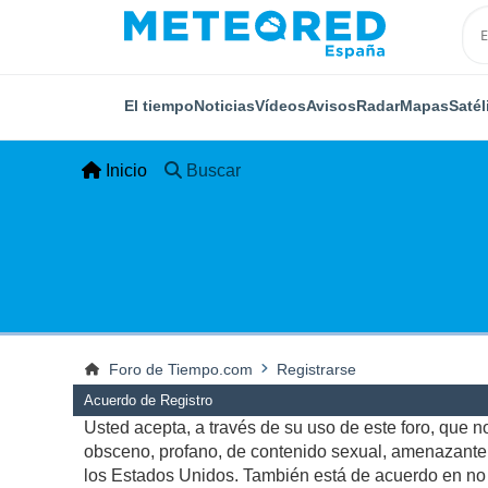
El tiempo
Noticias
Vídeos
Avisos
Radar
Mapas
Satél
Inicio
Buscar
Foro de Tiempo.com
Registrarse
Acuerdo de Registro
Usted acepta, a través de su uso de este foro, que no 
obsceno, profano, de contenido sexual, amenazante, q
los Estados Unidos. También está de acuerdo en no p