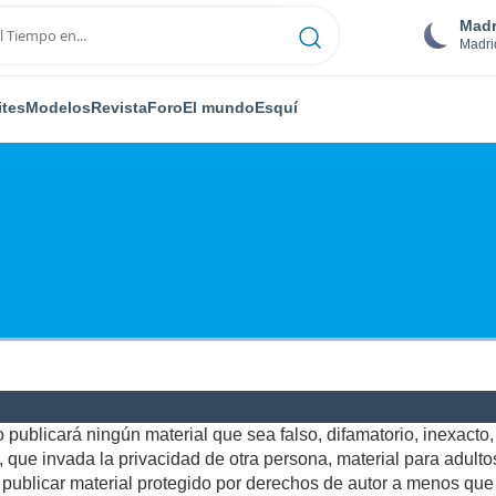
Madr
Madri
ites
Modelos
Revista
Foro
El mundo
Esquí
publicará ningún material que sea falso, difamatorio, inexacto, a
ue invada la privacidad de otra persona, material para adultos,
ublicar material protegido por derechos de autor a menos que u