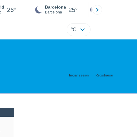
id
Barcelona
Sevilla
26°
25°
25°
d
Barcelona
Sevilla
ºC
Iniciar sesión
Registrarse
e