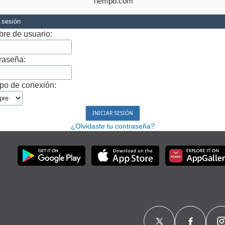
Tiempo.com
r sesión
re de usuario:
raseña:
po de conexión:
¿Olvidaste tu contraseña?