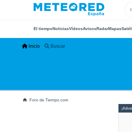
El tiempo
Noticias
Vídeos
Avisos
Radar
Mapas
Satél
Inicio
Buscar
Foro de Tiempo.com
¡Adver