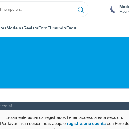
Madr
Madri
ites
Modelos
Revista
Foro
El mundo
Esquí
tencia!
Solamente usuarios registrados tienen acceso a esta sección.
Por favor inicia sesión más abajo o
registra una cuenta
con Foro d