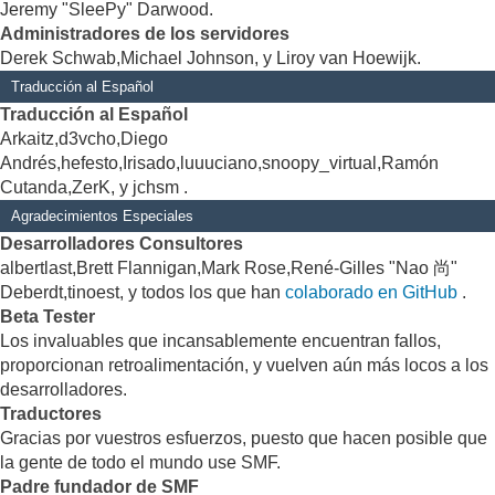
Jeremy "SleePy" Darwood.
Administradores de los servidores
Derek Schwab,Michael Johnson, y Liroy van Hoewijk.
Traducción al Español
Traducción al Español
Arkaitz,d3vcho,Diego
Andrés,hefesto,Irisado,luuuciano,snoopy_virtual,Ramón
Cutanda,ZerK, y jchsm .
Agradecimientos Especiales
Desarrolladores Consultores
albertlast,Brett Flannigan,Mark Rose,René-Gilles "Nao 尚"
Deberdt,tinoest, y todos los que han
colaborado en GitHub
.
Beta Tester
Los invaluables que incansablemente encuentran fallos,
proporcionan retroalimentación, y vuelven aún más locos a los
desarrolladores.
Traductores
Gracias por vuestros esfuerzos, puesto que hacen posible que
la gente de todo el mundo use SMF.
Padre fundador de SMF