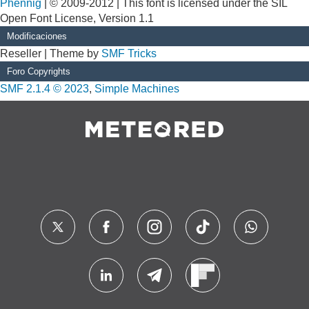
Phennig
| © 2009-2012 | This font is licensed under the SIL
Open Font License, Version 1.1
Modificaciones
Reseller | Theme by
SMF Tricks
Foro Copyrights
SMF 2.1.4 © 2023
,
Simple Machines