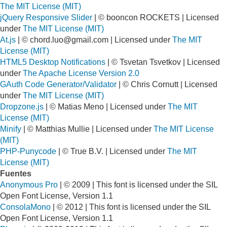
The MIT License (MIT)
jQuery Responsive Slider
| © booncon ROCKETS | Licensed
under
The MIT License (MIT)
At.js
| ©
chord.luo@gmail.com
| Licensed under
The MIT
License (MIT)
HTML5 Desktop Notifications
| © Tsvetan Tsvetkov | Licensed
under
The Apache License Version 2.0
GAuth Code Generator/Validator
| © Chris Cornutt | Licensed
under
The MIT License (MIT)
Dropzone.js
| © Matias Meno | Licensed under
The MIT
License (MIT)
Minify
| © Matthias Mullie | Licensed under
The MIT License
(MIT)
PHP-Punycode
| © True B.V. | Licensed under
The MIT
License (MIT)
Fuentes
Anonymous Pro
| © 2009 | This font is licensed under the SIL
Open Font License, Version 1.1
ConsolaMono
| © 2012 | This font is licensed under the SIL
Open Font License, Version 1.1