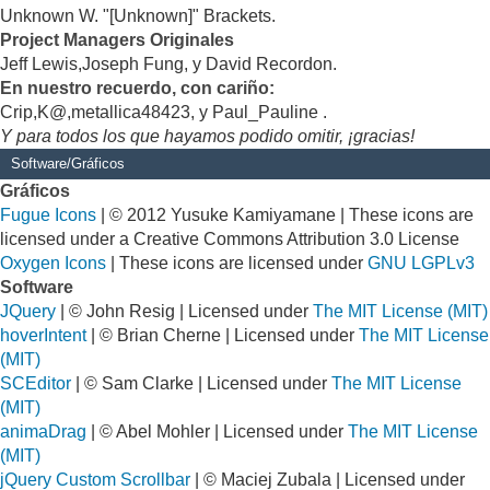
Unknown W. "[Unknown]" Brackets.
Project Managers Originales
Jeff Lewis,Joseph Fung, y David Recordon.
En nuestro recuerdo, con cariño:
Crip,K@,metallica48423, y Paul_Pauline .
Y para todos los que hayamos podido omitir, ¡gracias!
Software/Gráficos
Gráficos
Fugue Icons
| © 2012 Yusuke Kamiyamane | These icons are
licensed under a Creative Commons Attribution 3.0 License
Oxygen Icons
| These icons are licensed under
GNU LGPLv3
Software
JQuery
| © John Resig | Licensed under
The MIT License (MIT)
hoverIntent
| © Brian Cherne | Licensed under
The MIT License
(MIT)
SCEditor
| © Sam Clarke | Licensed under
The MIT License
(MIT)
animaDrag
| © Abel Mohler | Licensed under
The MIT License
(MIT)
jQuery Custom Scrollbar
| © Maciej Zubala | Licensed under