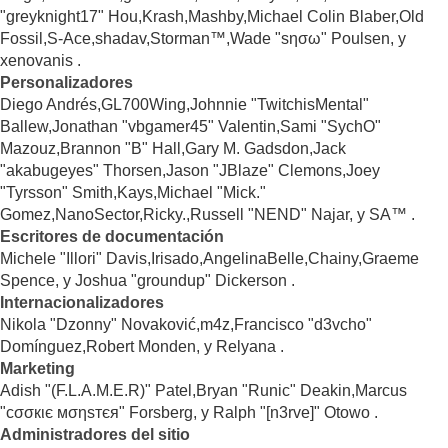
"greyknight17" Hou,Krash,Mashby,Michael Colin Blaber,Old
Fossil,S-Ace,shadav,Storman™,Wade "sησω" Poulsen, y
xenovanis .
Personalizadores
Diego Andrés,GL700Wing,Johnnie "TwitchisMental"
Ballew,Jonathan "vbgamer45" Valentin,Sami "SychO"
Mazouz,Brannon "B" Hall,Gary M. Gadsdon,Jack
"akabugeyes" Thorsen,Jason "JBlaze" Clemons,Joey
"Tyrsson" Smith,Kays,Michael "Mick."
Gomez,NanoSector,Ricky.,Russell "NEND" Najar, y SA™ .
Escritores de documentación
Michele "Illori" Davis,Irisado,AngelinaBelle,Chainy,Graeme
Spence, y Joshua "groundup" Dickerson .
Internacionalizadores
Nikola "Dzonny" Novaković,m4z,Francisco "d3vcho"
Domínguez,Robert Monden, y Relyana .
Marketing
Adish "(F.L.A.M.E.R)" Patel,Bryan "Runic" Deakin,Marcus
"cσσкιє мσηѕтєя" Forsberg, y Ralph "[n3rve]" Otowo .
Administradores del sitio