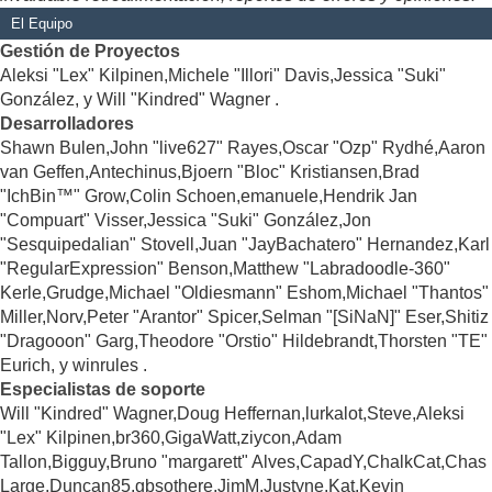
El Equipo
Gestión de Proyectos
Aleksi "Lex" Kilpinen,Michele "Illori" Davis,Jessica "Suki"
González, y Will "Kindred" Wagner .
Desarrolladores
Shawn Bulen,John "live627" Rayes,Oscar "Ozp" Rydhé,Aaron
van Geffen,Antechinus,Bjoern "Bloc" Kristiansen,Brad
"IchBin™" Grow,Colin Schoen,emanuele,Hendrik Jan
"Compuart" Visser,Jessica "Suki" González,Jon
"Sesquipedalian" Stovell,Juan "JayBachatero" Hernandez,Karl
"RegularExpression" Benson,Matthew "Labradoodle-360"
Kerle,Grudge,Michael "Oldiesmann" Eshom,Michael "Thantos"
Miller,Norv,Peter "Arantor" Spicer,Selman "[SiNaN]" Eser,Shitiz
"Dragooon" Garg,Theodore "Orstio" Hildebrandt,Thorsten "TE"
Eurich, y winrules .
Especialistas de soporte
Will "Kindred" Wagner,Doug Heffernan,lurkalot,Steve,Aleksi
"Lex" Kilpinen,br360,GigaWatt,ziycon,Adam
Tallon,Bigguy,Bruno "margarett" Alves,CapadY,ChalkCat,Chas
Large,Duncan85,gbsothere,JimM,Justyne,Kat,Kevin