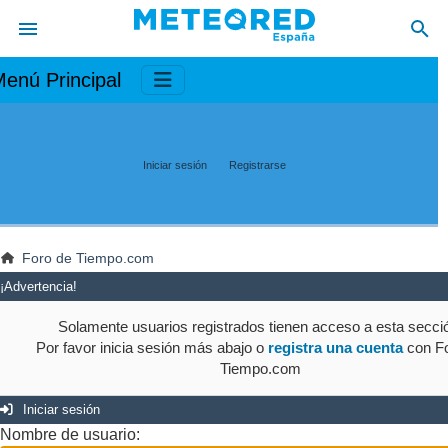
enú Principal
Iniciar sesión
Registrarse
Foro de Tiempo.com
¡Advertencia!
Solamente usuarios registrados tienen acceso a esta secci
Por favor inicia sesión más abajo o
registra una cuenta
con Fo
Tiempo.com
Iniciar sesión
Nombre de usuario: