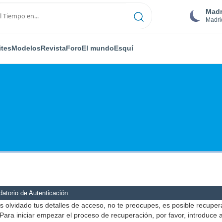
Madr
Madri
ites
Modelos
Revista
Foro
El mundo
Esquí
atorio de Autenticación
s olvidado tus detalles de acceso, no te preocupes, es posible recuper
Para iniciar empezar el proceso de recuperación, por favor, introduce 