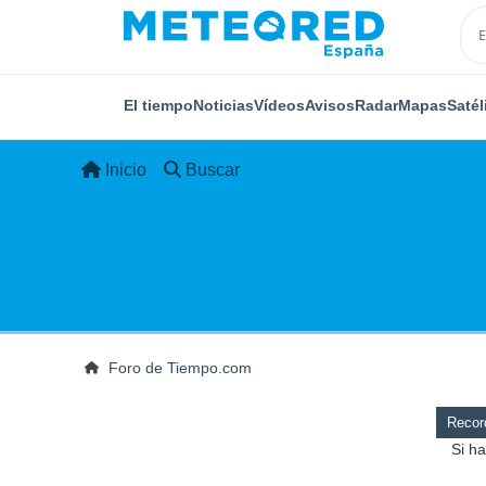
El tiempo
Noticias
Vídeos
Avisos
Radar
Mapas
Satél
Inicio
Buscar
Foro de Tiempo.com
Record
Si ha