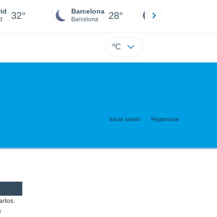
id
Barcelona
Sevilla
32°
28°
30°
d
Barcelona
Sevilla
ºC
Iniciar sesión
Registrarse
arlos.
a