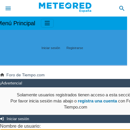
enú Principal
Iniciar sesión
Registrarse
Foro de Tiempo.com
¡Advertencia!
Solamente usuarios registrados tienen acceso a esta secci
Por favor inicia sesión más abajo o
registra una cuenta
con Fo
Tiempo.com
Iniciar sesión
Nombre de usuario: