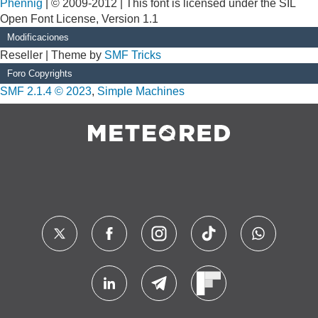
Phennig
| © 2009-2012 | This font is licensed under the SIL
Open Font License, Version 1.1
Modificaciones
Reseller | Theme by
SMF Tricks
Foro Copyrights
SMF 2.1.4 © 2023
,
Simple Machines