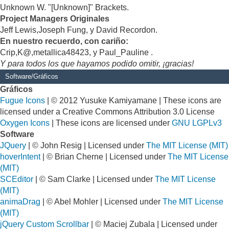
Unknown W. "[Unknown]" Brackets.
Project Managers Originales
Jeff Lewis,Joseph Fung, y David Recordon.
En nuestro recuerdo, con cariño:
Crip,K@,metallica48423, y Paul_Pauline .
Y para todos los que hayamos podido omitir, ¡gracias!
Software/Gráficos
Gráficos
Fugue Icons
| © 2012 Yusuke Kamiyamane | These icons are
licensed under a Creative Commons Attribution 3.0 License
Oxygen Icons
| These icons are licensed under
GNU LGPLv3
Software
JQuery
| © John Resig | Licensed under
The MIT License (MIT)
hoverIntent
| © Brian Cherne | Licensed under
The MIT License
(MIT)
SCEditor
| © Sam Clarke | Licensed under
The MIT License
(MIT)
animaDrag
| © Abel Mohler | Licensed under
The MIT License
(MIT)
jQuery Custom Scrollbar
| © Maciej Zubala | Licensed under