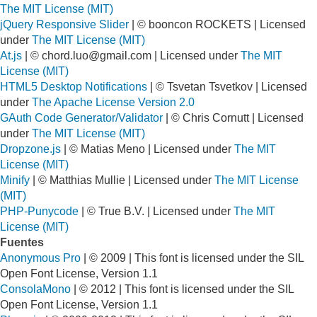
The MIT License (MIT)
jQuery Responsive Slider
| © booncon ROCKETS | Licensed
under
The MIT License (MIT)
At.js
| ©
chord.luo@gmail.com
| Licensed under
The MIT
License (MIT)
HTML5 Desktop Notifications
| © Tsvetan Tsvetkov | Licensed
under
The Apache License Version 2.0
GAuth Code Generator/Validator
| © Chris Cornutt | Licensed
under
The MIT License (MIT)
Dropzone.js
| © Matias Meno | Licensed under
The MIT
License (MIT)
Minify
| © Matthias Mullie | Licensed under
The MIT License
(MIT)
PHP-Punycode
| © True B.V. | Licensed under
The MIT
License (MIT)
Fuentes
Anonymous Pro
| © 2009 | This font is licensed under the SIL
Open Font License, Version 1.1
ConsolaMono
| © 2012 | This font is licensed under the SIL
Open Font License, Version 1.1