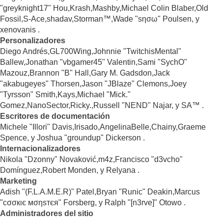
"greyknight17" Hou,Krash,Mashby,Michael Colin Blaber,Old
Fossil,S-Ace,shadav,Storman™,Wade "sησω" Poulsen, y
xenovanis .
Personalizadores
Diego Andrés,GL700Wing,Johnnie "TwitchisMental"
Ballew,Jonathan "vbgamer45" Valentin,Sami "SychO"
Mazouz,Brannon "B" Hall,Gary M. Gadsdon,Jack
"akabugeyes" Thorsen,Jason "JBlaze" Clemons,Joey
"Tyrsson" Smith,Kays,Michael "Mick."
Gomez,NanoSector,Ricky.,Russell "NEND" Najar, y SA™ .
Escritores de documentación
Michele "Illori" Davis,Irisado,AngelinaBelle,Chainy,Graeme
Spence, y Joshua "groundup" Dickerson .
Internacionalizadores
Nikola "Dzonny" Novaković,m4z,Francisco "d3vcho"
Domínguez,Robert Monden, y Relyana .
Marketing
Adish "(F.L.A.M.E.R)" Patel,Bryan "Runic" Deakin,Marcus
"cσσкιє мσηѕтєя" Forsberg, y Ralph "[n3rve]" Otowo .
Administradores del sitio