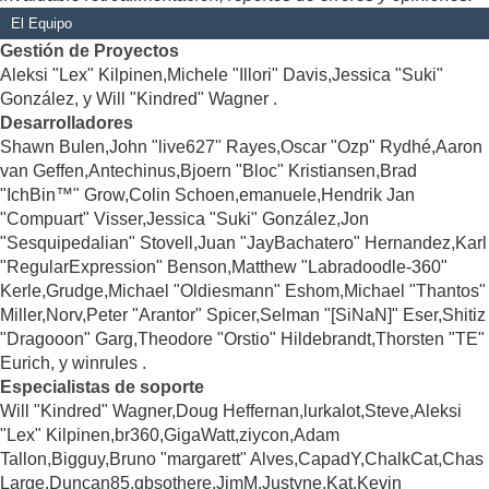
El Equipo
Gestión de Proyectos
Aleksi "Lex" Kilpinen,Michele "Illori" Davis,Jessica "Suki"
González, y Will "Kindred" Wagner .
Desarrolladores
Shawn Bulen,John "live627" Rayes,Oscar "Ozp" Rydhé,Aaron
van Geffen,Antechinus,Bjoern "Bloc" Kristiansen,Brad
"IchBin™" Grow,Colin Schoen,emanuele,Hendrik Jan
"Compuart" Visser,Jessica "Suki" González,Jon
"Sesquipedalian" Stovell,Juan "JayBachatero" Hernandez,Karl
"RegularExpression" Benson,Matthew "Labradoodle-360"
Kerle,Grudge,Michael "Oldiesmann" Eshom,Michael "Thantos"
Miller,Norv,Peter "Arantor" Spicer,Selman "[SiNaN]" Eser,Shitiz
"Dragooon" Garg,Theodore "Orstio" Hildebrandt,Thorsten "TE"
Eurich, y winrules .
Especialistas de soporte
Will "Kindred" Wagner,Doug Heffernan,lurkalot,Steve,Aleksi
"Lex" Kilpinen,br360,GigaWatt,ziycon,Adam
Tallon,Bigguy,Bruno "margarett" Alves,CapadY,ChalkCat,Chas
Large,Duncan85,gbsothere,JimM,Justyne,Kat,Kevin