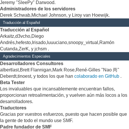
Jeremy "SleePy" Darwood.
Administradores de los servidores
Derek Schwab,Michael Johnson, y Liroy van Hoewijk.
Traducción al Español
Traducción al Español
Arkaitz,d3vcho,Diego
Andrés,hefesto,Irisado,luuuciano,snoopy_virtual,Ramón
Cutanda,ZerK, y jchsm .
Agradecimientos Especiales
Desarrolladores Consultores
albertlast,Brett Flannigan,Mark Rose,René-Gilles "Nao 尚"
Deberdt,tinoest, y todos los que han
colaborado en GitHub
.
Beta Tester
Los invaluables que incansablemente encuentran fallos,
proporcionan retroalimentación, y vuelven aún más locos a los
desarrolladores.
Traductores
Gracias por vuestros esfuerzos, puesto que hacen posible que
la gente de todo el mundo use SMF.
Padre fundador de SMF