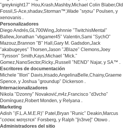
"greyknight17" Hou,Krash,Mashby,Michael Colin Blaber,Old
Fossil,S-Ace,shadav,Storman™,Wade "sησω" Poulsen, y
xenovanis .
Personalizadores
Diego Andrés,GL700Wing,Johnnie "TwitchisMental"
Ballew,Jonathan "vbgamer45" Valentin,Sami "SychO"
Mazouz,Brannon "B" Hall,Gary M. Gadsdon,Jack
"akabugeyes" Thorsen,Jason "JBlaze" Clemons,Joey
"Tyrsson" Smith,Kays,Michael "Mick."
Gomez,NanoSector,Ricky.,Russell "NEND" Najar, y SA™ .
Escritores de documentación
Michele "Illori" Davis,Irisado,AngelinaBelle,Chainy,Graeme
Spence, y Joshua "groundup" Dickerson .
Internacionalizadores
Nikola "Dzonny" Novaković,m4z,Francisco "d3vcho"
Domínguez,Robert Monden, y Relyana .
Marketing
Adish "(F.L.A.M.E.R)" Patel,Bryan "Runic" Deakin,Marcus
"cσσкιє мσηѕтєя" Forsberg, y Ralph "[n3rve]" Otowo .
Administradores del sitio