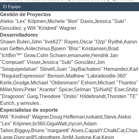
El Equipo
Gestión de Proyectos
Aleksi "Lex" Kilpinen,Michele "Illori" Davis,Jessica "Suki"
González, y Will "Kindred" Wagner .
Desarrolladores
Shawn Bulen,John "live627" Rayes,Oscar "Ozp" Rydhé,Aaron
van Geffen,Antechinus,Bjoern "Bloc" Kristiansen,Brad
"IchBin™" Grow,Colin Schoen,emanuele,Hendrik Jan
"Compuart" Visser,Jessica "Suki" González,Jon
"Sesquipedalian" Stovell,Juan "JayBachatero" Hernandez,Karl
"RegularExpression" Benson,Matthew "Labradoodle-360"
Kerle,Grudge,Michael "Oldiesmann" Eshom,Michael "Thantos"
Miller,Norv,Peter "Arantor" Spicer,Selman "[SiNaN]" Eser,Shitiz
"Dragooon" Garg,Theodore "Orstio" Hildebrandt,Thorsten "TE"
Eurich, y winrules .
Especialistas de soporte
Will "Kindred" Wagner,Doug Heffernan,lurkalot,Steve,Aleksi
"Lex" Kilpinen,br360,GigaWatt,ziycon,Adam
Tallon,Bigguy,Bruno "margarett" Alves,CapadY,ChalkCat,Chas
Large,Duncan85,gbsothere,JimM,Justyne,Kat,Kevin