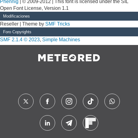
Phennig
| © 2009-2012 | This font is licensed under the SIL
Open Font License, Version 1.1
Modificaciones
Reseller | Theme by
SMF Tricks
Foro Copyrights
SMF 2.1.4 © 2023
,
Simple Machines