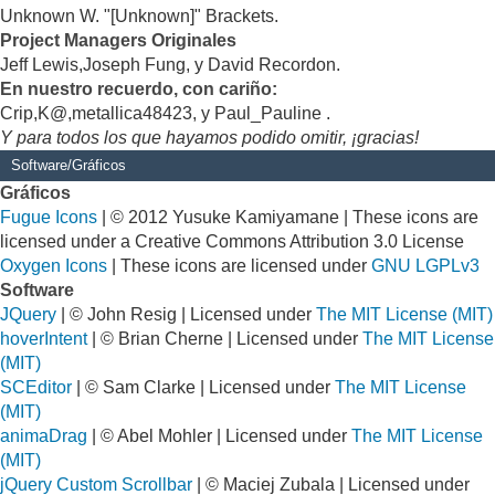
Unknown W. "[Unknown]" Brackets.
Project Managers Originales
Jeff Lewis,Joseph Fung, y David Recordon.
En nuestro recuerdo, con cariño:
Crip,K@,metallica48423, y Paul_Pauline .
Y para todos los que hayamos podido omitir, ¡gracias!
Software/Gráficos
Gráficos
Fugue Icons
| © 2012 Yusuke Kamiyamane | These icons are
licensed under a Creative Commons Attribution 3.0 License
Oxygen Icons
| These icons are licensed under
GNU LGPLv3
Software
JQuery
| © John Resig | Licensed under
The MIT License (MIT)
hoverIntent
| © Brian Cherne | Licensed under
The MIT License
(MIT)
SCEditor
| © Sam Clarke | Licensed under
The MIT License
(MIT)
animaDrag
| © Abel Mohler | Licensed under
The MIT License
(MIT)
jQuery Custom Scrollbar
| © Maciej Zubala | Licensed under