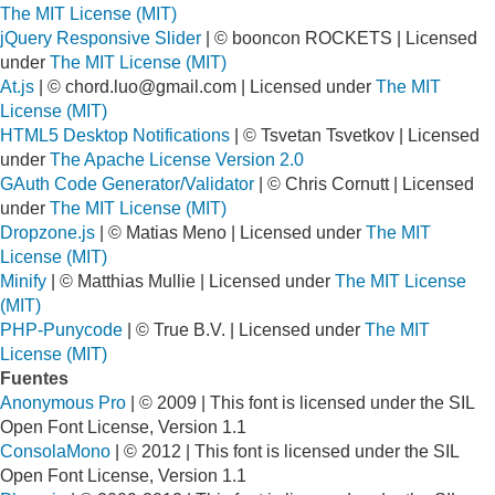
The MIT License (MIT)
jQuery Responsive Slider
| © booncon ROCKETS | Licensed
under
The MIT License (MIT)
At.js
| ©
chord.luo@gmail.com
| Licensed under
The MIT
License (MIT)
HTML5 Desktop Notifications
| © Tsvetan Tsvetkov | Licensed
under
The Apache License Version 2.0
GAuth Code Generator/Validator
| © Chris Cornutt | Licensed
under
The MIT License (MIT)
Dropzone.js
| © Matias Meno | Licensed under
The MIT
License (MIT)
Minify
| © Matthias Mullie | Licensed under
The MIT License
(MIT)
PHP-Punycode
| © True B.V. | Licensed under
The MIT
License (MIT)
Fuentes
Anonymous Pro
| © 2009 | This font is licensed under the SIL
Open Font License, Version 1.1
ConsolaMono
| © 2012 | This font is licensed under the SIL
Open Font License, Version 1.1