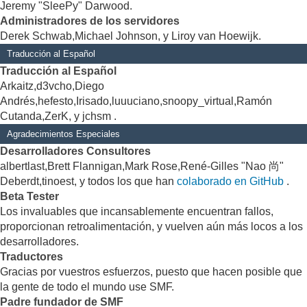
Jeremy "SleePy" Darwood.
Administradores de los servidores
Derek Schwab,Michael Johnson, y Liroy van Hoewijk.
Traducción al Español
Traducción al Español
Arkaitz,d3vcho,Diego
Andrés,hefesto,Irisado,luuuciano,snoopy_virtual,Ramón
Cutanda,ZerK, y jchsm .
Agradecimientos Especiales
Desarrolladores Consultores
albertlast,Brett Flannigan,Mark Rose,René-Gilles "Nao 尚"
Deberdt,tinoest, y todos los que han
colaborado en GitHub
.
Beta Tester
Los invaluables que incansablemente encuentran fallos,
proporcionan retroalimentación, y vuelven aún más locos a los
desarrolladores.
Traductores
Gracias por vuestros esfuerzos, puesto que hacen posible que
la gente de todo el mundo use SMF.
Padre fundador de SMF